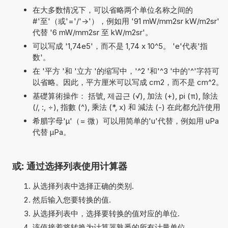
在大多数情况下，可以省略两个单位名称之间的
#'至'（或'='/'->'），例如用 '91 mW/mm2sr kW/m2sr'
代替 '6 mW/mm2sr 至 kW/m2sr'。
可以写成 '1,74e5'，而不是 1,74 x 10^5。 'e'代表'指
数'。
在 '平方 '和 '立方 '的缩写中，'^2 '和'^3 '中的'^'字符可
以省略。因此，平方厘米可以写成 cm2，而不是 cm^2。
基礎算術操作： 括號, 제곱근 (√), 加法 (+), pi (π), 除法
(/, :, ÷), 指數 (^), 乘法 (*, x) 和 減法 (-) 在此都允許使用
希腊字母'µ'（= 微）可以用简单的'u'代替，例如用 uPa
代替 µPa。
或: 通过选择列表使用计算器
从选择列表中选择正确的类别.
然后输入您要转换的值.
从选择列表中，选择要转换的值对应的单位.
该值接着将转换为计算器熟悉的所有计量单位.