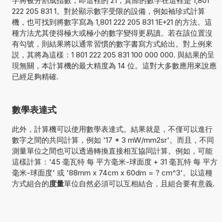
字將被分割成指數，即這裡的 21，實際的數字在這裡是 1,801
222 205 831 1。對於顯示數字受限的設備，例如袖珍式計算
機，也可找到將數字寫為 1,801 222 205 831 1E+21 的方法。這
種方法尤其使得極大或極小的數字變得更易讀。若在該位置沒
有勾號，則結果將以通常習慣的數字書寫方式給出。對上例來
説，其將為這樣：1 801 222 205 831 100 000 000. 與結果的呈
現無關，本計算機的最大精度為 14 位。這對大多數應用來說應
已經足夠精確.
數學表達式
此外，計算機可以使用數學表達式。結果就是，不僅可以進行
數字之間的共同計算，例如 '17 * 3 mW/mm2sr'。而且，不同
測量單位之間也可以透過轉換直接相互協同計算。例如，可能
這樣計算：'45 毫瓦特 每 平方毫米-球面度 + 31 毫瓦特 每 平方
毫米-球面度' 或 '88mm x 74cm x 60dm = ? cm^3'。以這種
方式組合的
度量
單位自然必須可以互相結合，且組合要有意義.