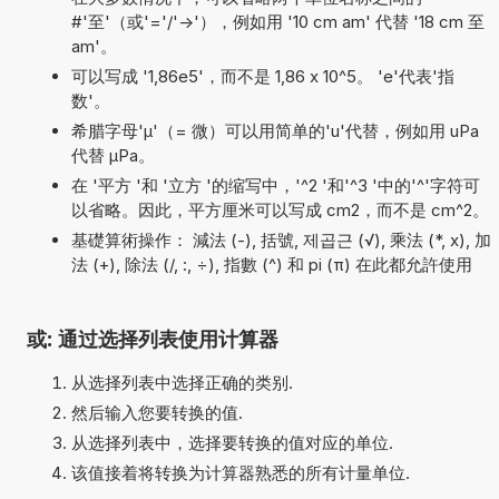
#'至'（或'='/'->'），例如用 '10 cm am' 代替 '18 cm 至
am'。
可以写成 '1,86e5'，而不是 1,86 x 10^5。 'e'代表'指
数'。
希腊字母'µ'（= 微）可以用简单的'u'代替，例如用 uPa
代替 µPa。
在 '平方 '和 '立方 '的缩写中，'^2 '和'^3 '中的'^'字符可
以省略。因此，平方厘米可以写成 cm2，而不是 cm^2。
基礎算術操作： 減法 (-), 括號, 제곱근 (√), 乘法 (*, x), 加
法 (+), 除法 (/, :, ÷), 指數 (^) 和 pi (π) 在此都允許使用
或: 通过选择列表使用计算器
从选择列表中选择正确的类别.
然后输入您要转换的值.
从选择列表中，选择要转换的值对应的单位.
该值接着将转换为计算器熟悉的所有计量单位.