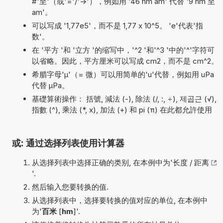
#'至'（或'='/'->'），例如用 '46 hm am' 代替 '9 hm 至
am'。
可以写成 '1,77e5'，而不是 1,77 x 10^5。 'e'代表'指
数'。
在 '平方 '和 '立方 '的缩写中，'^2 '和'^3 '中的'^'字符可
以省略。因此，平方厘米可以写成 cm2，而不是 cm^2。
希腊字母'µ'（= 微）可以用简单的'u'代替，例如用 uPa
代替 µPa。
基礎算術操作： 括號, 減法 (-), 除法 (/, :, ÷), 제곱근 (√),
指數 (^), 乘法 (*, x), 加法 (+) 和 pi (π) 在此都允許使用
或: 通过选择列表使用计算器
从选择列表中选择正确的类别, 在本例中为'
长度 / 距离
'.
然后输入您要转换的值.
从选择列表中，选择要转换的值对应的单位, 在本例中
为'
百米
[
hm
]'.