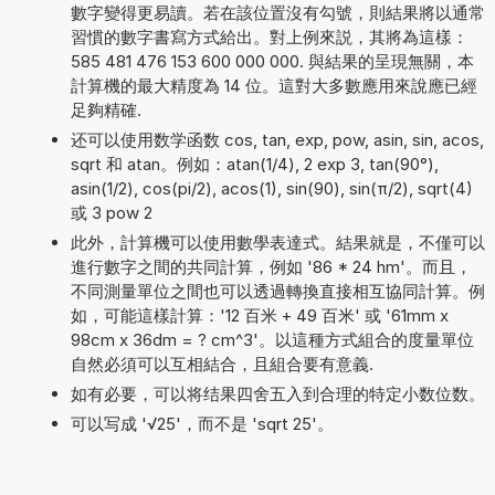
數字變得更易讀。若在該位置沒有勾號，則結果將以通常
習慣的數字書寫方式給出。對上例來説，其將為這樣：
585 481 476 153 600 000 000. 與結果的呈現無關，本
計算機的最大精度為 14 位。這對大多數應用來說應已經
足夠精確.
还可以使用数学函数 cos, tan, exp, pow, asin, sin, acos,
sqrt 和 atan。例如：atan(1/4), 2 exp 3, tan(90°),
asin(1/2), cos(pi/2), acos(1), sin(90), sin(π/2), sqrt(4)
或 3 pow 2
此外，計算機可以使用數學表達式。結果就是，不僅可以
進行數字之間的共同計算，例如 '86 * 24 hm'。而且，
不同測量單位之間也可以透過轉換直接相互協同計算。例
如，可能這樣計算：'12 百米 + 49 百米' 或 '61mm x
98cm x 36dm = ? cm^3'。以這種方式組合的度量單位
自然必須可以互相結合，且組合要有意義.
如有必要，可以将结果四舍五入到合理的特定小数位数。
可以写成 '√25'，而不是 'sqrt 25'。