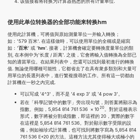
该值接着将转换为计算器熟悉的所有计量单位.
使用此单位转换器的全部功能来转换hm
使用此計算機，可將值與原始測量單位一并輸入轉換；
如：'579 百米'. 在這樣做時，可以使用單位的全稱或是縮寫
如：'
百米
' 或 '
hm
'. 接著，計算機會確定要轉換度量單位的類
別, 在本例中为'长度 / 距离'. 之後，它會將輸入值轉換為全部已
知的適當單位。在結果列表中，您還可以找到最初進行的轉換
值. 無論使用哪種可能性，它都省去了在具有衆多類別和大量可
用單位的長選列表中，進行繁複搜尋的工作。所有這一切都由
計算機在一秒之內完成.
可以写成 '4^3'，而不是 '4 exp 3' 或 '4 pow 3'。
若在「科學記號中的數字」旁出現勾號，則答案將顯示為
20
指數。例如，5,854 814 761 536
×
10
。對於這種表示
形式，數字將被分割成指數，即這裡的 20，實際的數字
在這裡是 5,854 814 761 536。對於顯示數字受限的設
備，例如袖珍式計算機，也可找到將數字寫為 5,854 814
761 536 E+20 的方法。這種方法尤其使得極大或極小的