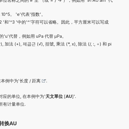
间的 #'至'（或'='/'->'），例如用 '91 AU am' 代
x 10^5。 'e'代表'指数'。
'^2 '和'^3 '中的'^'字符可以省略。因此，平方厘米可以写成
'u'代替，例如用 uPa 代替 µPa。
 (+), 제곱근 (√), 括號, 乘法 (*, x), 除法 (/, :, ÷) 和 pi
在本例中为'
长度 / 距离
'.
应的单位, 在本例中为'
天文單位
[
AU
]'.
所有计量单位.
转换AU