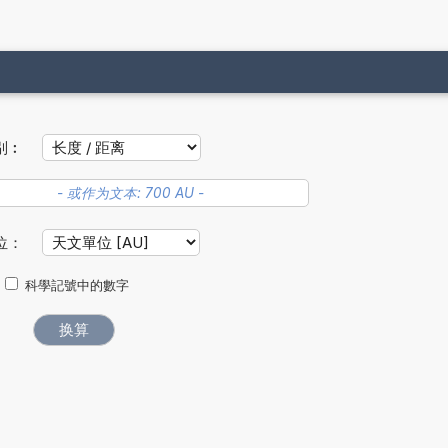
别︰
位：
科學記號中的數字