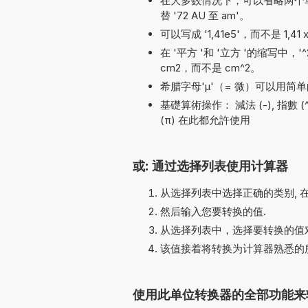
在大多数情况下，可以省略两个单位名称之
替 '72 AU 至 am'。
可以写成 '1,41e5'，而不是 1,41 
在 '平方 '和 '立方 '的缩写中，
cm2，而不是 cm^2。
希腊字母'µ'（= 微）可以用简单的
基礎算術操作： 減法 (-), 指數 (^), 加法
(π) 在此都允許使用
或: 通过选择列表使用计算器
从选择列表中选择正确的类别, 
然后输入您要转换的值.
从选择列表中，选择要转换的值对
该值接着将转换为计算器熟悉的
使用此单位转换器的全部功能来