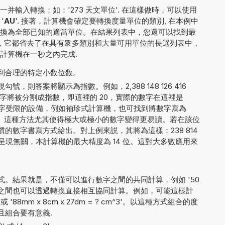
并輸入轉換；如：'273 天文單位'. 在這樣做時，可以使用
 '
AU
'. 接著，計算機會確定要轉換度量單位的類別, 在本例中
輸入值轉換為全部已知的適當單位。在結果列表中，您還可以找到最
性，它都省去了在具有衆多類別和大量可用單位的長選列表中，
計算機在一秒之內完成.
到合理的特定小数位数。
，則答案將顯示為指數。例如，2,388 148 126 416
字將被分割成指數，即這裡的 20，實際的數字在這裡是
。對於顯示數字受限的設備，例如袖珍式計算機，也可找到將數字寫為
E+20 的方法。這種方法尤其使得極大或極小的數字變得更易讀。若在該位
的數字書寫方式給出。對上例來説，其將為這樣：238 814
. 與結果的呈現無關，本計算機的最大精度為 14 位。這對大多數應用來
。
。結果就是，不僅可以進行數字之間的共同計算，例如 '50
量單位之間也可以透過轉換直接相互協同計算。例如，可能這樣計
 或 '88mm x 8cm x 27dm = ? cm^3'。以這種方式組合的度
且組合要有意義.