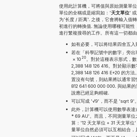
使用此計算機，可將值與原始測量單位一
單位的全稱或是縮寫如：'
天文單位
' 或
为'长度 / 距离'. 之後，它會將
初進行的轉換值. 無論使用哪種可能
進行繁複搜尋的工作。所有這一切都由
如有必要，可以将结果四舍五入
若在「科學記號中的數字」旁出現勾號
20
×
10
。對於這種表示形式，數
2,388 148 126 416
2,388 148 126 416 
置沒有勾號，則結果將以通常習慣
812 641 600 000 000
說應已經足夠精確.
可以写成 '√9'，而不是 'sqrt 9'
此外，計算機可以使用數學表達式
* 69 AU'。而且，不同測
算：'12 天文單位 + 31 天文單位'
量單位自然必須可以互相結合，