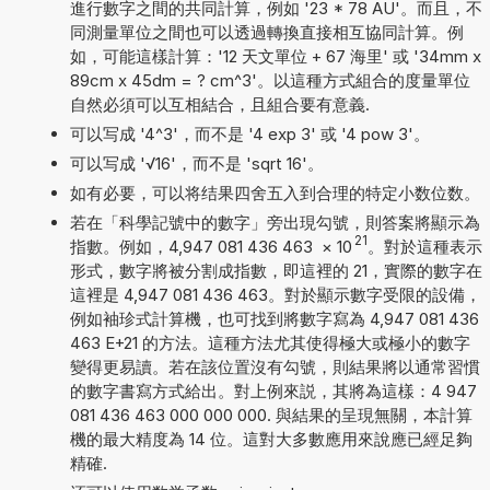
進行數字之間的共同計算，例如 '23 * 78 AU'。而且，不
同測量單位之間也可以透過轉換直接相互協同計算。例
如，可能這樣計算：'12 天文單位 + 67 海里' 或 '34mm x
89cm x 45dm = ? cm^3'。以這種方式組合的度量單位
自然必須可以互相結合，且組合要有意義.
可以写成 '4^3'，而不是 '4 exp 3' 或 '4 pow 3'。
可以写成 '√16'，而不是 'sqrt 16'。
如有必要，可以将结果四舍五入到合理的特定小数位数。
若在「科學記號中的數字」旁出現勾號，則答案將顯示為
21
指數。例如，4,947 081 436 463
×
10
。對於這種表示
形式，數字將被分割成指數，即這裡的 21，實際的數字在
這裡是 4,947 081 436 463。對於顯示數字受限的設備，
例如袖珍式計算機，也可找到將數字寫為 4,947 081 436
463 E+21 的方法。這種方法尤其使得極大或極小的數字
變得更易讀。若在該位置沒有勾號，則結果將以通常習慣
的數字書寫方式給出。對上例來説，其將為這樣：4 947
081 436 463 000 000 000. 與結果的呈現無關，本計算
機的最大精度為 14 位。這對大多數應用來說應已經足夠
精確.