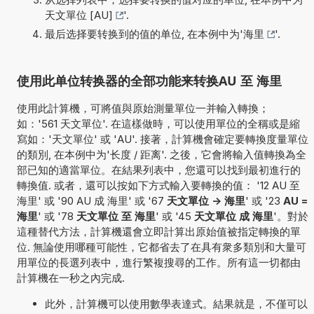
天文單位 [AU]
'.
最后选择要转换到的值的单位, 在本例中为'
海里
'.
使用此单位转换器的全部功能来转换AU 至 海里
使用此計算機，可將值與原始測量單位一并輸入轉換；
如：'561 天文單位'. 在這樣做時，可以使用單位的全稱或是縮
寫如：'天文單位' 或 'AU'. 接著，計算機會確定要轉換度量單位
的類別, 在本例中为'长度 / 距离'. 之後，它會將輸入值轉換為全
部已知的適當單位。在結果列表中，您還可以找到最初進行的
轉換值. 或者，還可以按如下方式輸入要轉換的值： '12 AU 至
海里' 或 '90 AU 成 海里' 或 '67
天文單位 -> 海里
' 或 '23
AU =
海里
' 或 '78
天文單位 至 海里
' 或 '45
天文單位 成 海里
'。對於
這種替代方法，計算機還會立即計算出原始值被指定轉換的單
位. 無論使用哪種可能性，它都省去了在具有衆多類別和大量可
用單位的長選列表中，進行繁複搜尋的工作。所有這一切都由
計算機在一秒之內完成.
此外，計算機可以使用數學表達式。結果就是，不僅可以