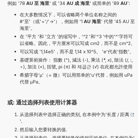
例如 '78
AU 至 海里
' 或 '34
AU 成 海里
' 或简单的 '89
AU
':
在大多数情况下，可以省略两个单位名称之间的
#'至'（或'='/'->'），例如用 '1
AU 海里
' 代替 '45 AU 至
海里'。
在 '平方 '和 '立方 '的缩写中，'^2 '和'^3 '中的'^'字符可
以省略。因此，平方厘米可以写成 cm2，而不是 cm^2。
可以写成 '1,14e5'，而不是 1,14 x 10^5。 'e'代表'指数'。
基礎算術操作： 指數 (^), 減法 (-), 乘法 (*, x), 除法 (/, :,
÷), 加法 (+), 括號, pi (π) 和 제곱근 (√) 在此都允許使用
希腊字母'µ'（= 微）可以用简单的'u'代替，例如用 uPa
代替 µPa。
或: 通过选择列表使用计算器
从选择列表中选择正确的类别, 在本例中为'
长度 / 距离
'.
然后输入您要转换的值.
从选择列表中，选择要转换的值对应的单位, 在本例中为'