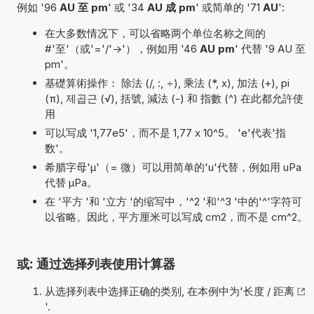
例如 '96
AU 至 pm
' 或 '34
AU 成 pm
' 或简单的 '71
AU
':
在大多数情况下，可以省略两个单位名称之间的
#'至'（或'='/'->'），例如用 '46
AU pm
' 代替 '9 AU 至
pm'。
基礎算術操作： 除法 (/, :, ÷), 乘法 (*, x), 加法 (+), pi
(π), 제곱근 (√), 括號, 減法 (-) 和 指數 (^) 在此都允許使
用
可以写成 '1,77e5'，而不是 1,77 x 10^5。 'e'代表'指
数'。
希腊字母'µ'（= 微）可以用简单的'u'代替，例如用 uPa
代替 µPa。
在 '平方 '和 '立方 '的缩写中，'^2 '和'^3 '中的'^'字符可
以省略。因此，平方厘米可以写成 cm2，而不是 cm^2。
或: 通过选择列表使用计算器
从选择列表中选择正确的类别, 在本例中为'
长度 / 距离
'.