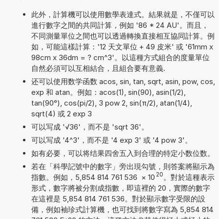
此外，計算機可以使用數學表達式。結果就是，不僅可以
進行數字之間的共同計算，例如 '86 * 24 AU'。而且，
不同測量單位之間也可以透過轉換直接相互協同計算。例
如，可能這樣計算：'12 天文單位 + 49 皮米' 或 '61mm x
98cm x 36dm = ? cm^3'。以這種方式組合的度量單位
自然必須可以互相結合，且組合要有意義.
还可以使用数学函数 acos, sin, tan, sqrt, asin, pow, cos,
exp 和 atan。例如：acos(1), sin(90), asin(1/2),
tan(90°), cos(pi/2), 3 pow 2, sin(π/2), atan(1/4),
sqrt(4) 或 2 exp 3
可以写成 '√36'，而不是 'sqrt 36'。
可以写成 '4^3'，而不是 '4 exp 3' 或 '4 pow 3'。
如有必要，可以将结果四舍五入到合理的特定小数位数。
若在「科學記號中的數字」旁出現勾號，則答案將顯示為
20
指數。例如，5,854 814 761 536
×
10
。對於這種表示
形式，數字將被分割成指數，即這裡的 20，實際的數字
在這裡是 5,854 814 761 536。對於顯示數字受限的設
備，例如袖珍式計算機，也可找到將數字寫為 5,854 814