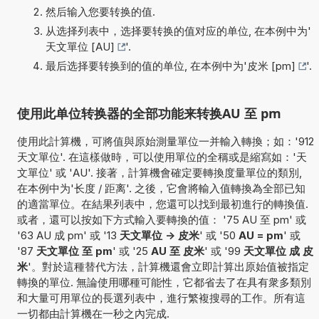
然后输入您要转换的值.
从选择列表中，选择要转换的值对应的单位, 在本例中为'
天文單位 [AU]
'.
最后选择要转换到的值的单位, 在本例中为'
皮米 [pm]
'.
使用此单位转换器的全部功能来转换AU 至 pm
使用此計算機，可將值與原始測量單位一并輸入轉換；如：'912
天文單位'. 在這樣做時，可以使用單位的全稱或是縮寫如：'天
文單位' 或 'AU'. 接著，計算機會確定要轉換度量單位的類別,
在本例中为'长度 / 距离'. 之後，它會將輸入值轉換為全部已知
的適當單位。在結果列表中，您還可以找到最初進行的轉換值.
或者，還可以按如下方式輸入要轉換的值： '75 AU 至 pm' 或
'63 AU 成 pm' 或 '13
天文單位 -> 皮米
' 或 '50
AU = pm
' 或
'87
天文單位 至 pm
' 或 '25
AU 至 皮米
' 或 '99
天文單位 成 皮
米
'。對於這種替代方法，計算機還會立即計算出原始值被指定
轉換的單位. 無論使用哪種可能性，它都省去了在具有衆多類別
和大量可用單位的長選列表中，進行繁複搜尋的工作。所有這
一切都由計算機在一秒之內完成.