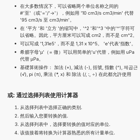
在大多数情况下，可以省略两个单位名称之间的
#'至'（或'='/'->'），例如用 '10 cm3/s cm3/min' 代替
'95 cm3/s 至 cm3/min'。
在 '平方 '和 '立方 '的缩写中，'^2 '和'^3 '中的'^'字符可
以省略。因此，平方厘米可以写成 cm2，而不是 cm^2。
可以写成 '1,31e5'，而不是 1,31 x 10^5。 'e'代表'指数'。
希腊字母'µ'（= 微）可以用简单的'u'代替，例如用 uPa
代替 µPa。
基礎算術操作： 加法 (+), 減法 (-), 括號, 指數 (^), 제곱근
(√), pi (π), 乘法 (*, x) 和 除法 (/, :, ÷) 在此都允許使用
或: 通过选择列表使用计算器
从选择列表中选择正确的类别.
然后输入您要转换的值.
从选择列表中，选择要转换的值对应的单位.
该值接着将转换为计算器熟悉的所有计量单位.