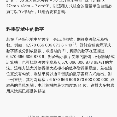
計算：'56 立方厘米每秒 + 70 立方厘米每秒' 或 '13mm x
27cm x 41dm = ? cm^3'。以這種方式組合的度量單位自然必
須可以互相結合，且組合要有意義.
科學記號中的數字
若在「科學記號中的數字」旁出現勾號，則答案將顯示為指
21
數。例如，6,570 666 606 873 6
×
10
。對於這種表示形式，
數字將被分割成指數，即這裡的 21，實際的數字在這裡是
6,570 666 606 873 6。對於顯示數字受限的設備，例如袖珍式
計算機，也可找到將數字寫為 6,570 666 606 873 6E+21 的方
法。這種方法尤其使得極大或極小的數字變得更易讀。若在該
位置沒有勾號，則結果將以通常習慣的數字書寫方式給出。對
上例來説，其將為這樣：6 570 666 606 873 600 000 000. 與
結果的呈現無關，本計算機的最大精度為 14 位。這對大多數應
用來說應已經足夠精確.