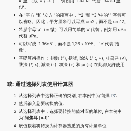
#'至'（或'='/'->'），例如用 '1 aJ fJ' 代替 '34 aJ 至
fJ'。
在 '平方 '和 '立方 '的缩写中，'^2 '和'^3 '中的'^'字符可
以省略。因此，平方厘米可以写成 cm2，而不是 cm^2。
希腊字母'µ'（= 微）可以用简单的'u'代替，例如用 uPa
代替 µPa。
可以写成 '1,36e5'，而不是 1,36 x 10^5。 'e'代表'指
数'。
基礎算術操作： 指數 (^), 括號, 除法 (/, :, ÷), 제곱근 (√),
乘法 (*, x), 減法 (-), 加法 (+) 和 pi (π) 在此都允許使用
或: 通过选择列表使用计算器
从选择列表中选择正确的类别, 在本例中为'
能量
'.
然后输入您要转换的值.
从选择列表中，选择要转换的值对应的单位, 在本例中
为'
阿焦耳
[
aJ
]'.
该值接着将转换为计算器熟悉的所有计量单位.