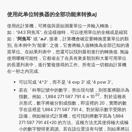
使用此单位转换器的全部功能来转换aJ
使用此計算機，可將值與原始測量單位一并輸入轉換；
如：'943 阿焦耳'. 在這樣做時，可以使用單位的全稱或是縮寫
如：'
阿焦耳
' 或 '
aJ
'. 接著，計算機會確定要轉換度量單位的類
別, 在本例中为'能量'. 之後，它會將輸入值轉換為全部已知的適
當單位。在結果列表中，您還可以找到最初進行的轉換值. 無論
使用哪種可能性，它都省去了在具有衆多類別和大量可用單位
的長選列表中，進行繁複搜尋的工作。所有這一切都由計算機
在一秒之內完成.
可以写成 '4^3'，而不是 '4 exp 3' 或 '4 pow 3'。
若在「科學記號中的數字」旁出現勾號，則答案將顯示為
20
指數。例如，1,884 271 587 791 4
×
10
。對於這種表
示形式，數字將被分割成指數，即這裡的 20，實際的數
字在這裡是 1,884 271 587 791 4。對於顯示數字受限的
設備，例如袖珍式計算機，也可找到將數字寫為 1,884
271 587 791 4E+20 的方法。這種方法尤其使得極大或極
小的數字變得更易讀。若在該位置沒有勾號，則結果將以