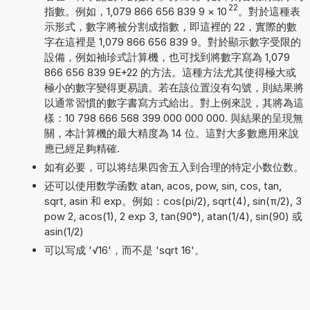
22
指數。例如，1,079 866 656 839 9
×
10
。對於這種表
示形式，數字將被分割成指數，即這裡的 22，實際的數
字在這裡是 1,079 866 656 839 9。對於顯示數字受限的
設備，例如袖珍式計算機，也可找到將數字寫為 1,079
866 656 839 9E+22 的方法。這種方法尤其使得極大或
極小的數字變得更易讀。若在該位置沒有勾號，則結果將
以通常習慣的數字書寫方式給出。對上例來説，其將為這
樣：10 798 666 568 399 000 000 000. 與結果的呈現無
關，本計算機的最大精度為 14 位。這對大多數應用來說
應已經足夠精確.
如有必要，可以将结果四舍五入到合理的特定小数位数。
还可以使用数学函数 atan, acos, pow, sin, cos, tan,
sqrt, asin 和 exp。例如：cos(pi/2), sqrt(4), sin(π/2), 3
pow 2, acos(1), 2 exp 3, tan(90°), atan(1/4), sin(90) 或
asin(1/2)
可以写成 '√16'，而不是 'sqrt 16'。