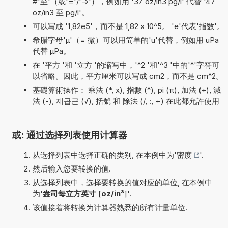
#'至'（或'='/'->'），例如用 '37 oz/in3 pg/l' 代替 '47
oz/in3 至 pg/l'。
可以写成 '1,82e5'，而不是 1,82 x 10^5。 'e'代表'指数'。
希腊字母'µ'（= 微）可以用简单的'u'代替，例如用 uPa
代替 µPa。
在 '平方 '和 '立方 '的缩写中，'^2 '和'^3 '中的'^'字符可
以省略。因此，平方厘米可以写成 cm2，而不是 cm^2。
基礎算術操作： 乘法 (*, x), 指數 (^), pi (π), 加法 (+), 減
法 (-), 제곱근 (√), 括號 和 除法 (/, :, ÷) 在此都允許使用
或: 通过选择列表使用计算器
从选择列表中选择正确的类别, 在本例中为'
密度
'.
然后输入您要转换的值.
从选择列表中，选择要转换的值对应的单位, 在本例中
为'
盎司每立方英寸
[
oz/in³
]'.
该值接着将转换为计算器熟悉的所有计量单位.