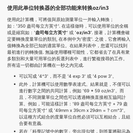
使用此单位转换器的全部功能来转换oz/in3
使用此計算機，可將值與原始測量單位一并輸入轉換；
如：'350 盎司每立方英寸'. 在這樣做時，可以使用單位的全稱
或是縮寫如：'
盎司每立方英寸
' 或 '
oz/in3
'. 接著，計算機會確
定要轉換度量單位的類別, 在本例中为'密度'. 之後，它會將輸入
值轉換為全部已知的適當單位。在結果列表中，您還可以找到
最初進行的轉換值. 無論使用哪種可能性，它都省去了在具有衆
多類別和大量可用單位的長選列表中，進行繁複搜尋的工作。
所有這一切都由計算機在一秒之內完成.
可以写成 '4^3'，而不是 '4 exp 3' 或 '4 pow 3'。
此外，計算機可以使用數學表達式。結果就是，不僅可以
進行數字之間的共同計算，例如 '69 * 59 oz/in3'。而
且，不同測量單位之間也可以透過轉換直接相互協同計
算。例如，可能這樣計算：'89 盎司每立方英寸 + 79 盎
司每立方英寸' 或 '49mm x 39cm x 29dm = ? cm^3'。
以這種方式組合的度量單位自然必須可以互相結合，且組
合要有意義.
若在「科學記號中的數字」旁出現勾號，則答案將顯示為