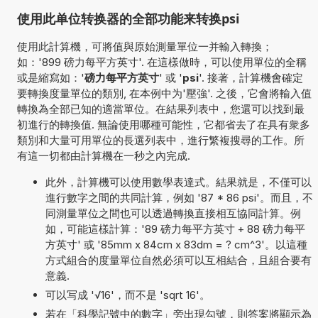
使用此单位转换器的全部功能来转换psi
使用此計算機，可將值與原始測量單位一并輸入轉換；
如：'899 磅力每平方英寸'. 在這樣做時，可以使用單位的全稱
或是縮寫如：'
磅力每平方英寸
' 或 '
psi
'. 接著，計算機會確定
要轉換度量單位的類別, 在本例中为'壓強'. 之後，它會將輸入值
轉換為全部已知的適當單位。在結果列表中，您還可以找到最
初進行的轉換值. 無論使用哪種可能性，它都省去了在具有衆多
類別和大量可用單位的長選列表中，進行繁複搜尋的工作。所
有這一切都由計算機在一秒之內完成.
此外，計算機可以使用數學表達式。結果就是，不僅可以
進行數字之間的共同計算，例如 '87 * 86 psi'。而且，不
同測量單位之間也可以透過轉換直接相互協同計算。例
如，可能這樣計算：'89 磅力每平方英寸 + 88 磅力每平
方英寸' 或 '85mm x 84cm x 83dm = ? cm^3'。以這種
方式組合的度量單位自然必須可以互相結合，且組合要有
意義.
可以写成 '√16'，而不是 'sqrt 16'。
若在「科學記號中的數字」旁出現勾號，則答案將顯示為