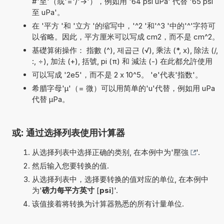
#'至'（或'='/'->'），例如用 '64 psi uPa' 代替 '65 psi
至 uPa'。
在 '平方 '和 '立方 '的缩写中，'^2 '和'^3 '中的'^'字符可
以省略。因此，平方厘米可以写成 cm2，而不是 cm^2。
基礎算術操作： 指數 (^), 제곱근 (√), 乘法 (*, x), 除法 (/,
:, ÷), 加法 (+), 括號, pi (π) 和 減法 (-) 在此都允許使用
可以写成 '2e5'，而不是 2 x 10^5。 'e'代表'指数'。
希腊字母'µ'（= 微）可以用简单的'u'代替，例如用 uPa
代替 µPa。
或: 通过选择列表使用计算器
从选择列表中选择正确的类别, 在本例中为'
壓強
'.
然后输入您要转换的值.
从选择列表中，选择要转换的值对应的单位, 在本例中
为'
磅力每平方英寸
[
psi
]'.
该值接着将转换为计算器熟悉的所有计量单位.