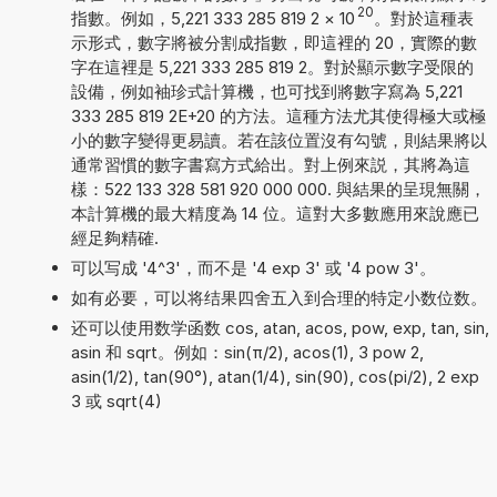
20
指數。例如，5,221 333 285 819 2
×
10
。對於這種表
示形式，數字將被分割成指數，即這裡的 20，實際的數
字在這裡是 5,221 333 285 819 2。對於顯示數字受限的
設備，例如袖珍式計算機，也可找到將數字寫為 5,221
333 285 819 2E+20 的方法。這種方法尤其使得極大或極
小的數字變得更易讀。若在該位置沒有勾號，則結果將以
通常習慣的數字書寫方式給出。對上例來説，其將為這
樣：522 133 328 581 920 000 000. 與結果的呈現無關，
本計算機的最大精度為 14 位。這對大多數應用來說應已
經足夠精確.
可以写成 '4^3'，而不是 '4 exp 3' 或 '4 pow 3'。
如有必要，可以将结果四舍五入到合理的特定小数位数。
还可以使用数学函数 cos, atan, acos, pow, exp, tan, sin,
asin 和 sqrt。例如：sin(π/2), acos(1), 3 pow 2,
asin(1/2), tan(90°), atan(1/4), sin(90), cos(pi/2), 2 exp
3 或 sqrt(4)