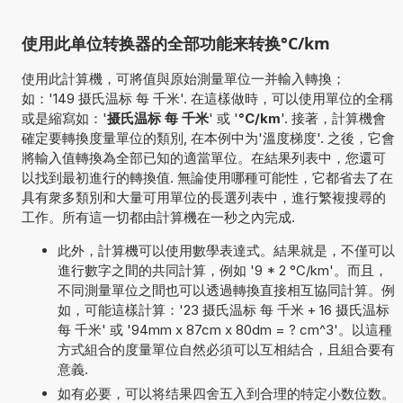
使用此单位转换器的全部功能来转换°C/km
使用此計算機，可將值與原始測量單位一并輸入轉換；
如：'149 摄氏温标 每 千米'. 在這樣做時，可以使用單位的全稱
或是縮寫如：'
摄氏温标 每 千米
' 或 '
°C/km
'. 接著，計算機會
確定要轉換度量單位的類別, 在本例中为'溫度梯度'. 之後，它會
將輸入值轉換為全部已知的適當單位。在結果列表中，您還可
以找到最初進行的轉換值. 無論使用哪種可能性，它都省去了在
具有衆多類別和大量可用單位的長選列表中，進行繁複搜尋的
工作。所有這一切都由計算機在一秒之內完成.
此外，計算機可以使用數學表達式。結果就是，不僅可以
進行數字之間的共同計算，例如 '9 * 2 °C/km'。而且，
不同測量單位之間也可以透過轉換直接相互協同計算。例
如，可能這樣計算：'23 摄氏温标 每 千米 + 16 摄氏温标
每 千米' 或 '94mm x 87cm x 80dm = ? cm^3'。以這種
方式組合的度量單位自然必須可以互相結合，且組合要有
意義.
如有必要，可以将结果四舍五入到合理的特定小数位数。