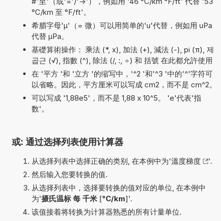
#'至'（或'='/'->'），例如用 '46 °C/km °F/ft' 代替 '53
°C/km 至 °F/ft'。
希腊字母'µ'（= 微）可以用简单的'u'代替，例如用 uPa
代替 µPa。
基礎算術操作： 乘法 (*, x), 加法 (+), 減法 (-), pi (π), 제
곱근 (√), 指數 (^), 除法 (/, :, ÷) 和 括號 在此都允許使用
在 '平方 '和 '立方 '的缩写中，'^2 '和'^3 '中的'^'字符可
以省略。因此，平方厘米可以写成 cm2，而不是 cm^2。
可以写成 '1,88e5'，而不是 1,88 x 10^5。 'e'代表'指
数'。
或: 通过选择列表使用计算器
从选择列表中选择正确的类别, 在本例中为'
溫度梯度
'.
然后输入您要转换的值.
从选择列表中，选择要转换的值对应的单位, 在本例中
为'
摄氏温标 每 千米
[
°C/km
]'.
该值接着将转换为计算器熟悉的所有计量单位.