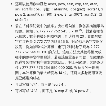
还可以使用数学函数 acos, pow, asin, exp, tan, atan,
sin, sqrt 和 cos。例如：atan(1/4), cos(pi/2), sqrt(4), 3
pow 2, acos(1), sin(90), 2 exp 3, tan(90°), asin(1/2) 或
sin(π/2)
若在「科學記號中的數字」旁出現勾號，則答案將顯示為
20
指數。例如，2,772 777 752 545 5
×
10
。對於這種表
示形式，數字將被分割成指數，即這裡的 20，實際的數
字在這裡是 2,772 777 752 545 5。對於顯示數字受限的
設備，例如袖珍式計算機，也可找到將數字寫為 2,772
777 752 545 5E+20 的方法。這種方法尤其使得極大或
極小的數字變得更易讀。若在該位置沒有勾號，則結果將
以通常習慣的數字書寫方式給出。對上例來説，其將為這
樣：277 277 775 254 550 000 000. 與結果的呈現無
關，本計算機的最大精度為 14 位。這對大多數應用來說
應已經足夠精確.
可以写成 '√4'，而不是 'sqrt 4'。
可以写成 '4^3'，而不是 '4 exp 3' 或 '4 pow 3'。