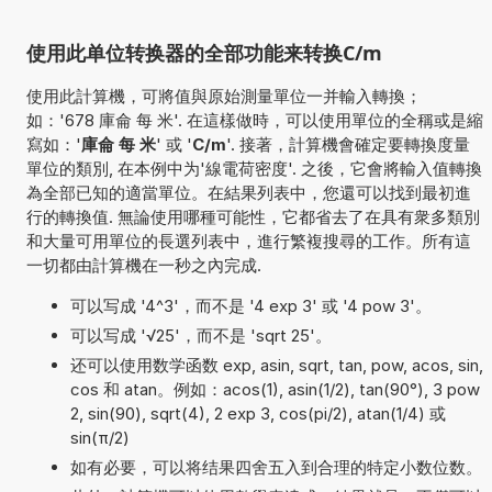
使用此单位转换器的全部功能来转换C/m
使用此計算機，可將值與原始測量單位一并輸入轉換；
如：'678 庫侖 每 米'. 在這樣做時，可以使用單位的全稱或是縮
寫如：'
庫侖 每 米
' 或 '
C/m
'. 接著，計算機會確定要轉換度量
單位的類別, 在本例中为'線電荷密度'. 之後，它會將輸入值轉換
為全部已知的適當單位。在結果列表中，您還可以找到最初進
行的轉換值. 無論使用哪種可能性，它都省去了在具有衆多類別
和大量可用單位的長選列表中，進行繁複搜尋的工作。所有這
一切都由計算機在一秒之內完成.
可以写成 '4^3'，而不是 '4 exp 3' 或 '4 pow 3'。
可以写成 '√25'，而不是 'sqrt 25'。
还可以使用数学函数 exp, asin, sqrt, tan, pow, acos, sin,
cos 和 atan。例如：acos(1), asin(1/2), tan(90°), 3 pow
2, sin(90), sqrt(4), 2 exp 3, cos(pi/2), atan(1/4) 或
sin(π/2)
如有必要，可以将结果四舍五入到合理的特定小数位数。