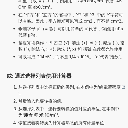
#'至'（或'='/'->'），例如用 '1 C/m abC/cm' 代替 '45
C/m 至 abC/cm'。
在 '平方 '和 '立方 '的缩写中，'^2 '和'^3 '中的'^'字符可
以省略。因此，平方厘米可以写成 cm2，而不是 cm^2。
希腊字母'µ'（= 微）可以用简单的'u'代替，例如用 uPa
代替 µPa。
基礎算術操作： 제곱근 (√), 加法 (+), pi (π), 減法 (-), 指
數 (^), 除法 (/, :, ÷), 乘法 (*, x) 和 括號 在此都允許使用
可以写成 '1,14e5'，而不是 1,14 x 10^5。 'e'代表'指数'。
或: 通过选择列表使用计算器
从选择列表中选择正确的类别, 在本例中为'
線電荷密度
'.
然后输入您要转换的值.
从选择列表中，选择要转换的值对应的单位, 在本例中
为'
庫侖 每 米
[
C/m
]'.
该值接着将转换为计算器熟悉的所有计量单位.