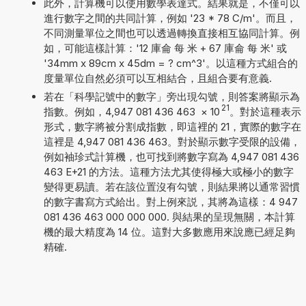
此外，計算機可以使用數學表達式。結果就是，不僅可以
進行數字之間的共同計算，例如 '23 * 78 C/m'。而且，
不同測量單位之間也可以透過轉換直接相互協同計算。例
如，可能這樣計算：'12 庫侖 每 米 + 67 庫侖 每 米' 或
'34mm x 89cm x 45dm = ? cm^3'。以這種方式組合的
度量單位自然必須可以互相結合，且組合要有意義.
若在「科學記號中的數字」旁出現勾號，則答案將顯示為
21
指數。例如，4,947 081 436 463
×
10
。對於這種表示
形式，數字將被分割成指數，即這裡的 21，實際的數字在
這裡是 4,947 081 436 463。對於顯示數字受限的設備，
例如袖珍式計算機，也可找到將數字寫為 4,947 081 436
463 E+21 的方法。這種方法尤其使得極大或極小的數字
變得更易讀。若在該位置沒有勾號，則結果將以通常習慣
的數字書寫方式給出。對上例來説，其將為這樣：4 947
081 436 463 000 000 000. 與結果的呈現無關，本計算
機的最大精度為 14 位。這對大多數應用來說應已經足夠
精確.