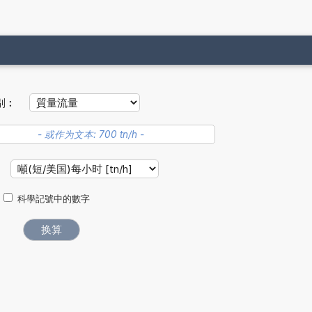
别︰
科學記號中的數字