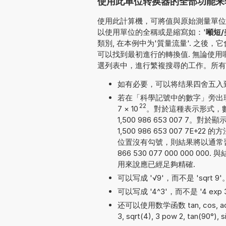
使用此单位转换器的全部功能来转
使用此計算機，可將值與原始測量單位一并
以使用單位的全稱或是縮寫如：'
噸短
類別, 在本例中为'質量流量'. 之
可以找到最初進行的轉換值. 無論使
選列表中，進行繁複搜尋的工作。所有
如有必要，可以将结果四舍五入
若在「科學記號中的數字」旁出現勾號
22
7
×
10
。對於這種表示形式，數
1,500 986 653 007
1,500 986 653 007 
位置沒有勾號，則結果將以通常習
866 530 077 000 000
用來說應已經足夠精確.
可以写成 '√9'，而不是 'sqrt 9'
可以写成 '4^3'，而不是 '4 exp 3'
还可以使用数学函数 tan, cos, acos, 
3, sqrt(4), 3 pow 2, tan(90°), s