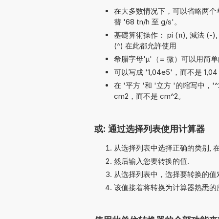
在大多数情况下，可以省略两个单位名称之
替 '68 tn/h 至 g/s'。
基礎算術操作： pi (π), 減法 (-), 加
(^) 在此都允許使用
希腊字母'µ'（= 微）可以用简单的
可以写成 '1,04e5'，而不是 1,04 
在 '平方 '和 '立方 '的缩写中，
cm2，而不是 cm^2。
或: 通过选择列表使用计算器
从选择列表中选择正确的类别, 
然后输入您要转换的值.
从选择列表中，选择要转换的值对
该值接着将转换为计算器熟悉的