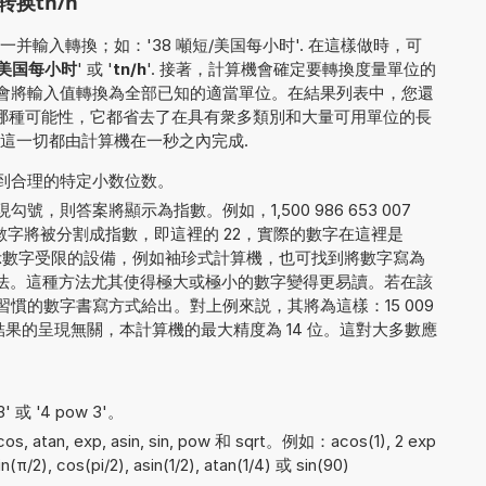
换tn/h
輸入轉換；如：'38 噸短/美国每小时'. 在這樣做時，可
/美国每小时
' 或 '
tn/h
'. 接著，計算機會確定要轉換度量單位的
後，它會將輸入值轉換為全部已知的適當單位。在結果列表中，您還
用哪種可能性，它都省去了在具有衆多類別和大量可用單位的長
這一切都由計算機在一秒之內完成.
到合理的特定小数位数。
，則答案將顯示為指數。例如，1,500 986 653 007
字將被分割成指數，即這裡的 22，實際的數字在這裡是
 7。對於顯示數字受限的設備，例如袖珍式計算機，也可找到將數字寫為
7E+22 的方法。這種方法尤其使得極大或極小的數字變得更易讀。若在該
慣的數字書寫方式給出。對上例來説，其將為這樣：15 009
 000. 與結果的呈現無關，本計算機的最大精度為 14 位。這對大多數應
。
 或 '4 pow 3'。
atan, exp, asin, sin, pow 和 sqrt。例如：acos(1), 2 exp
in(π/2), cos(pi/2), asin(1/2), atan(1/4) 或 sin(90)