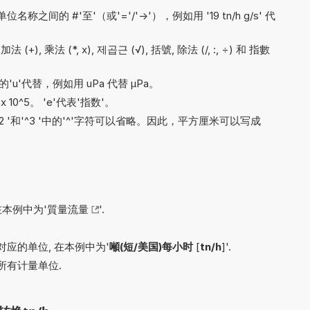
间的 #'至'（或'='/'->'），例如用 '19 tn/h g/s' 代
法 (+), 乘法 (*, x), 제곱근 (√), 括號, 除法 (/, :, ÷) 和 指數
'u'代替，例如用 uPa 代替 µPa。
x 10^5。 'e'代表'指数'。
'^2 '和'^3 '中的'^'字符可以省略。因此，平方厘米可以写成
在本例中为'
質量流量
'.
应的单位, 在本例中为'
噸(短/美国)每小时
[
tn/h
]'.
所有计量单位.