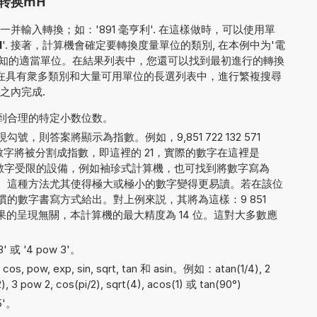
转换mH
輸入轉換；如：'891 毫亨利'. 在這樣做時，可以使用單
H
'. 接著，計算機會確定要轉換度量單位的類別, 在本例中为'電
部已知的適當單位。在結果列表中，您還可以找到最初進行的轉換
了在具有衆多類別和大量可用單位的長選列表中，進行繁複搜尋
之內完成.
到合理的特定小数位数。
，則答案將顯示為指數。例如，9,851 722 132 571
字將被分割成指數，即這裡的 21，實際的數字在這裡是
5。對於顯示數字受限的設備，例如袖珍式計算機，也可找到將數字寫為
5E+21 的方法。這種方法尤其使得極大或極小的數字變得更易讀。若在該位
的數字書寫方式給出。對上例來説，其將為這樣：9 851
 000. 與結果的呈現無關，本計算機的最大精度為 14 位。這對大多數應
 或 '4 pow 3'。
 pow, exp, sin, sqrt, tan 和 asin。例如：atan(1/4), 2
/2), 3 pow 2, cos(pi/2), sqrt(4), acos(1) 或 tan(90°)
5'。