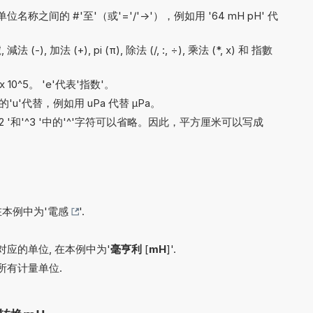
之间的 #'至'（或'='/'->'），例如用 '64 mH pH' 代
-), 加法 (+), pi (π), 除法 (/, :, ÷), 乘法 (*, x) 和 指數
x 10^5。 'e'代表'指数'。
'u'代替，例如用 uPa 代替 µPa。
'^2 '和'^3 '中的'^'字符可以省略。因此，平方厘米可以写成
在本例中为'
電感
'.
应的单位, 在本例中为'
毫亨利
[
mH
]'.
所有计量单位.