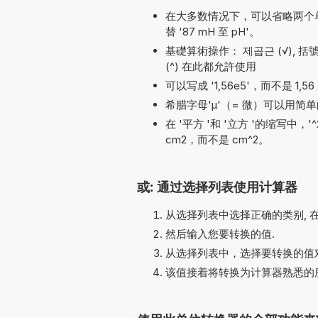
在大多数情况下，可以省略两个单位名称
替 '87 mH 至 pH'。
基礎算術操作： 제곱근 (√), 括號, 減法 (
(^) 在此都允許使用
可以写成 '1,56e5'，而不是 1,56 
希腊字母'µ'（= 微）可以用简单的
在 '平方 '和 '立方 '的缩写中，
cm2，而不是 cm^2。
或: 通过选择列表使用计算器
从选择列表中选择正确的类别, 
然后输入您要转换的值.
从选择列表中，选择要转换的值对
该值接着将转换为计算器熟悉的