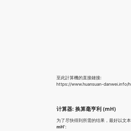
至此計算機的直接鏈接:
https://www.huansuan-danwei.info/
计算器: 换算毫亨利 (mH)
为了尽快得到所需的结果，最好以文本形式输
mH
':