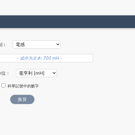
别︰
单位：
科學記號中的數字