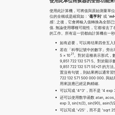
使用此单位转换器的全部功能来
使用此計算機，可將值與原始測量單位一并
位的全稱或是縮寫如：'
毫亨利
' 或 '
m
感'. 之後，它會將輸入值轉換為全
值. 無論使用哪種可能性，它都省去
的工作。所有這一切都由計算機在一秒
如有必要，可以将结果四舍五入
若在「科學記號中的數字」旁出現勾號
21
5
×
10
。對於這種表示形式，數
9,851 722 132 571 
9,851 722 132 571 
置沒有勾號，則結果將以通常習慣
722 132 571 500 000
用來說應已經足夠精確.
可以写成 '4^3'，而不是 '4 exp 3'
还可以使用数学函数 atan, acos, cos,
exp 3, sin(π/2), sin(90), asin(1
可以写成 '√25'，而不是 'sqrt 2