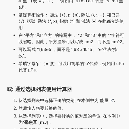
#'至'（或'='/'->'），例如用 '91 mJ aJ' 代替 '61 mJ 至
aJ'。
基礎算術操作： 加法 (+), pi (π), 除法 (/, :, ÷), 제곱근
(√), 括號, 乘法 (*, x), 指數 (^) 和 減法 (-) 在此都允許使
用
在 '平方 '和 '立方 '的缩写中，'^2 '和'^3 '中的'^'字符可
以省略。因此，平方厘米可以写成 cm2，而不是 cm^2。
可以写成 '1,63e5'，而不是 1,63 x 10^5。 'e'代表'指
数'。
希腊字母'µ'（= 微）可以用简单的'u'代替，例如用 uPa
代替 µPa。
或: 通过选择列表使用计算器
从选择列表中选择正确的类别, 在本例中为'
能量
'.
然后输入您要转换的值.
从选择列表中，选择要转换的值对应的单位, 在本例中
为'
毫焦耳
[
mJ
]'.