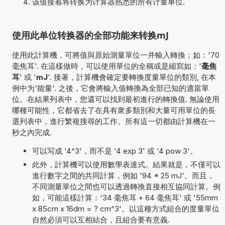
该值接着将转换为计算器熟悉的所有计量单位.
使用此单位转换器的全部功能来转换mJ
使用此計算機，可將值與原始測量單位一并輸入轉換；如：'70
毫焦耳'. 在這樣做時，可以使用單位的全稱或是縮寫如：'
毫焦
耳
' 或 '
mJ
'. 接著，計算機會確定要轉換度量單位的類別, 在本
例中为'能量'. 之後，它會將輸入值轉換為全部已知的適當單
位。在結果列表中，您還可以找到最初進行的轉換值. 無論使用
哪種可能性，它都省去了在具有衆多類別和大量可用單位的長
選列表中，進行繁複搜尋的工作。所有這一切都由計算機在一
秒之內完成.
可以写成 '4^3'，而不是 '4 exp 3' 或 '4 pow 3'。
此外，計算機可以使用數學表達式。結果就是，不僅可以
進行數字之間的共同計算，例如 '94 * 25 mJ'。而且，
不同測量單位之間也可以透過轉換直接相互協同計算。例
如，可能這樣計算：'34 毫焦耳 + 64 毫焦耳' 或 '55mm
x 85cm x 16dm = ? cm^3'。以這種方式組合的度量單位
自然必須可以互相結合，且組合要有意義.