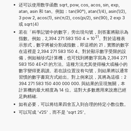
还可以使用数学函数 sqrt, pow, cos, acos, sin, exp,
atan, asin 和 tan。例如：tan(90°), atan(1/4), asin(1/2),
3 pow 2, acos(1), sin(π/2), cos(pi/2), sin(90), 2 exp 3
或 sqrt(4)
若在「科學記號中的數字」旁出現勾號，則答案將顯示為
21
指數。例如，2,394 271 583 150 4
×
10
。對於這種表
示形式，數字將被分割成指數，即這裡的 21，實際的數字
在這裡是 2,394 271 583 150 4。對於顯示數字受限的設
備，例如袖珍式計算機，也可找到將數字寫為 2,394 271
583 150 4E+21 的方法。這種方法尤其使得極大或極小的
數字變得更易讀。若在該位置沒有勾號，則結果將以通常
習慣的數字書寫方式給出。對上例來説，其將為這樣：2
394 271 583 150 400 000 000. 與結果的呈現無關，本
計算機的最大精度為 14 位。這對大多數應用來說應已經
足夠精確.
如有必要，可以将结果四舍五入到合理的特定小数位数。
可以写成 '√25'，而不是 'sqrt 25'。