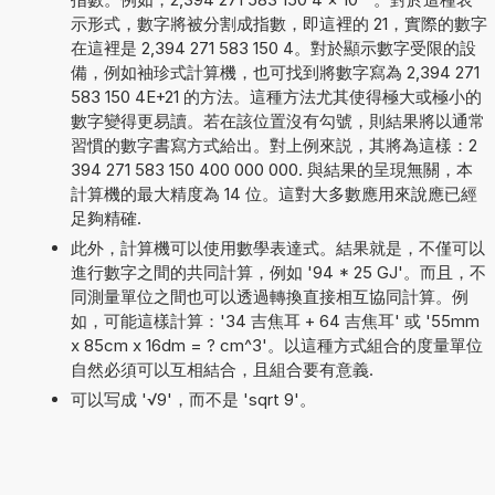
示形式，數字將被分割成指數，即這裡的 21，實際的數字
在這裡是 2,394 271 583 150 4。對於顯示數字受限的設
備，例如袖珍式計算機，也可找到將數字寫為 2,394 271
583 150 4E+21 的方法。這種方法尤其使得極大或極小的
數字變得更易讀。若在該位置沒有勾號，則結果將以通常
習慣的數字書寫方式給出。對上例來説，其將為這樣：2
394 271 583 150 400 000 000. 與結果的呈現無關，本
計算機的最大精度為 14 位。這對大多數應用來說應已經
足夠精確.
此外，計算機可以使用數學表達式。結果就是，不僅可以
進行數字之間的共同計算，例如 '94 * 25 GJ'。而且，不
同測量單位之間也可以透過轉換直接相互協同計算。例
如，可能這樣計算：'34 吉焦耳 + 64 吉焦耳' 或 '55mm
x 85cm x 16dm = ? cm^3'。以這種方式組合的度量單位
自然必須可以互相結合，且組合要有意義.
可以写成 '√9'，而不是 'sqrt 9'。