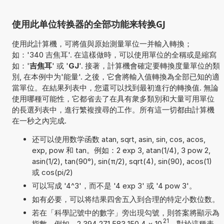
使用此单位转换器的全部功能来转换GJ
使用此計算機，可將值與原始測量單位一并輸入轉換；
如：'340 吉焦耳'. 在這樣做時，可以使用單位的全稱或是縮寫
如：'
吉焦耳
' 或 '
GJ
'. 接著，計算機會確定要轉換度量單位的類
別, 在本例中为'能量'. 之後，它會將輸入值轉換為全部已知的適
當單位。在結果列表中，您還可以找到最初進行的轉換值. 無論
使用哪種可能性，它都省去了在具有衆多類別和大量可用單位
的長選列表中，進行繁複搜尋的工作。所有這一切都由計算機
在一秒之內完成.
还可以使用数学函数 atan, sqrt, asin, sin, cos, acos,
exp, pow 和 tan。例如：2 exp 3, atan(1/4), 3 pow 2,
asin(1/2), tan(90°), sin(π/2), sqrt(4), sin(90), acos(1)
或 cos(pi/2)
可以写成 '4^3'，而不是 '4 exp 3' 或 '4 pow 3'。
如有必要，可以将结果四舍五入到合理的特定小数位数。
若在「科學記號中的數字」旁出現勾號，則答案將顯示為
21
指數。例如，2,394 271 583 150 4
×
10
。對於這種表