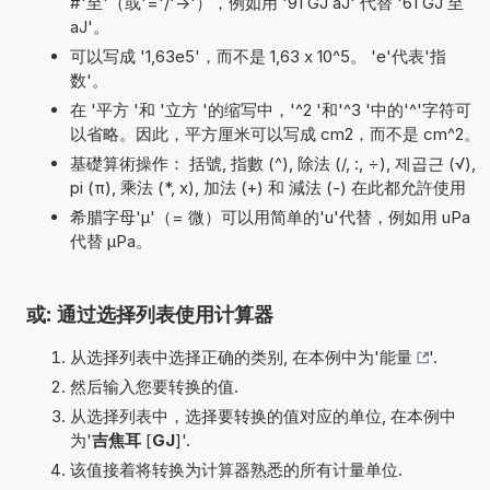
#'至'（或'='/'->'），例如用 '91 GJ aJ' 代替 '61 GJ 至
aJ'。
可以写成 '1,63e5'，而不是 1,63 x 10^5。 'e'代表'指
数'。
在 '平方 '和 '立方 '的缩写中，'^2 '和'^3 '中的'^'字符可
以省略。因此，平方厘米可以写成 cm2，而不是 cm^2。
基礎算術操作： 括號, 指數 (^), 除法 (/, :, ÷), 제곱근 (√),
pi (π), 乘法 (*, x), 加法 (+) 和 減法 (-) 在此都允許使用
希腊字母'µ'（= 微）可以用简单的'u'代替，例如用 uPa
代替 µPa。
或: 通过选择列表使用计算器
从选择列表中选择正确的类别, 在本例中为'
能量
'.
然后输入您要转换的值.
从选择列表中，选择要转换的值对应的单位, 在本例中
为'
吉焦耳
[
GJ
]'.
该值接着将转换为计算器熟悉的所有计量单位.