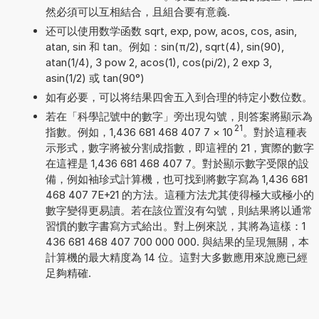
然必須可以互相結合，且組合要有意義.
还可以使用数学函数 sqrt, exp, pow, acos, cos, asin,
atan, sin 和 tan。例如：sin(π/2), sqrt(4), sin(90),
atan(1/4), 3 pow 2, acos(1), cos(pi/2), 2 exp 3,
asin(1/2) 或 tan(90°)
如有必要，可以将结果四舍五入到合理的特定小数位数。
若在「科學記號中的數字」旁出現勾號，則答案將顯示為
21
指數。例如，1,436 681 468 407 7
×
10
。對於這種表
示形式，數字將被分割成指數，即這裡的 21，實際的數字
在這裡是 1,436 681 468 407 7。對於顯示數字受限的設
備，例如袖珍式計算機，也可找到將數字寫為 1,436 681
468 407 7E+21 的方法。這種方法尤其使得極大或極小的
數字變得更易讀。若在該位置沒有勾號，則結果將以通常
習慣的數字書寫方式給出。對上例來説，其將為這樣：1
436 681 468 407 700 000 000. 與結果的呈現無關，本
計算機的最大精度為 14 位。這對大多數應用來說應已經
足夠精確.