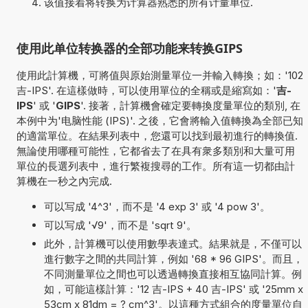
该值接着将转换为计算器熟悉的所有计量单位.
使用此单位转换器的全部功能来转换GIPS
使用此計算機，可將值與原始測量單位一并輸入轉換；如：'102
吉-IPS'. 在這樣做時，可以使用單位的全稱或是縮寫如：'
吉-
IPS
' 或 '
GIPS
'. 接著，計算機會確定要轉換度量單位的類別, 在
本例中为'电脑性能 (IPS)'. 之後，它會將輸入值轉換為全部已知
的適當單位。在結果列表中，您還可以找到最初進行的轉換值.
無論使用哪種可能性，它都省去了在具有衆多類別和大量可用
單位的長選列表中，進行繁複搜尋的工作。所有這一切都由計
算機在一秒之內完成.
可以写成 '4^3'，而不是 '4 exp 3' 或 '4 pow 3'。
可以写成 '√9'，而不是 'sqrt 9'。
此外，計算機可以使用數學表達式。結果就是，不僅可以
進行數字之間的共同計算，例如 '68 * 96 GIPS'。而且，
不同測量單位之間也可以透過轉換直接相互協同計算。例
如，可能這樣計算：'12 吉-IPS + 40 吉-IPS' 或 '25mm x
53cm x 81dm = ? cm^3'。以這種方式組合的度量單位自