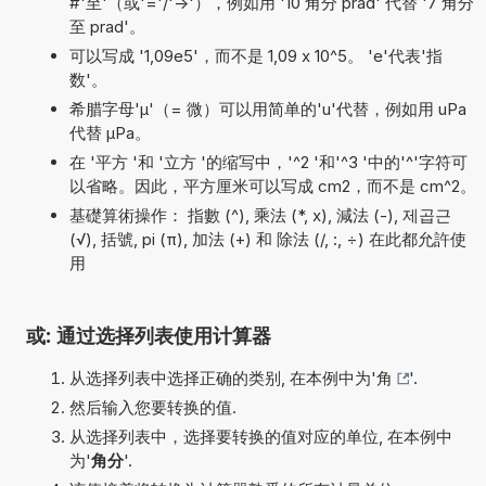
#'至'（或'='/'->'），例如用 '10 角分 prad' 代替 '7 角分
至 prad'。
可以写成 '1,09e5'，而不是 1,09 x 10^5。 'e'代表'指
数'。
希腊字母'µ'（= 微）可以用简单的'u'代替，例如用 uPa
代替 µPa。
在 '平方 '和 '立方 '的缩写中，'^2 '和'^3 '中的'^'字符可
以省略。因此，平方厘米可以写成 cm2，而不是 cm^2。
基礎算術操作： 指數 (^), 乘法 (*, x), 減法 (-), 제곱근
(√), 括號, pi (π), 加法 (+) 和 除法 (/, :, ÷) 在此都允許使
用
或: 通过选择列表使用计算器
从选择列表中选择正确的类别, 在本例中为'
角
'.
然后输入您要转换的值.
从选择列表中，选择要转换的值对应的单位, 在本例中
为'
角分
'.