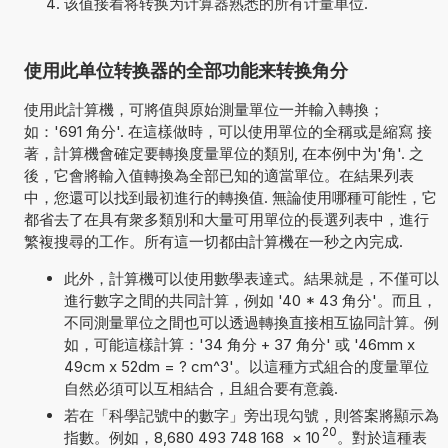
该值接着将转换为计算器熟悉的所有计量单位.
使用此单位转换器的全部功能来转换角分
使用此計算機，可將值與原始測量單位一并輸入轉換；
如：'691 角分'. 在這樣做時，可以使用單位的全稱或是縮寫 接
著，計算機會確定要轉換度量單位的類別, 在本例中为'角'. 之
後，它會將輸入值轉換為全部已知的適當單位。在結果列表
中，您還可以找到最初進行的轉換值. 無論使用哪種可能性，它
都省去了在具有衆多類別和大量可用單位的長選列表中，進行
繁複搜尋的工作。所有這一切都由計算機在一秒之內完成.
此外，計算機可以使用數學表達式。結果就是，不僅可以
進行數字之間的共同計算，例如 '40 * 43 角分'。而且，
不同測量單位之間也可以透過轉換直接相互協同計算。例
如，可能這樣計算：'34 角分 + 37 角分' 或 '46mm x
49cm x 52dm = ? cm^3'。以這種方式組合的度量單位
自然必須可以互相結合，且組合要有意義.
若在「科學記號中的數字」旁出現勾號，則答案將顯示為
20
指數。例如，8,680 493 748 168
×
10
。對於這種表