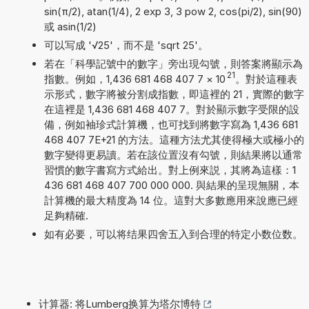
sin(π/2), atan(1/4), 2 exp 3, 3 pow 2, cos(pi/2), sin(90)
或 asin(1/2)
可以写成 '√25'，而不是 'sqrt 25'。
若在「科學記號中的數字」旁出現勾號，則答案將顯示為
21
指數。例如，1,436 681 468 407 7
×
10
。對於這種表
示形式，數字將被分割成指數，即這裡的 21，實際的數字
在這裡是 1,436 681 468 407 7。對於顯示數字受限的設
備，例如袖珍式計算機，也可找到將數字寫為 1,436 681
468 407 7E+21 的方法。這種方法尤其使得極大或極小的
數字變得更易讀。若在該位置沒有勾號，則結果將以通常
習慣的數字書寫方式給出。對上例來説，其將為這樣：1
436 681 468 407 700 000 000. 與結果的呈現無關，本
計算機的最大精度為 14 位。這對大多數應用來說應已經
足夠精確.
如有必要，可以将结果四舍五入到合理的特定小数位数。
计算器: 将Lumberg换算为塔尔博特