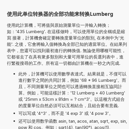
使用此单位转换器的全部功能来转换Lumberg
使用此計算機，可將值與原始測量單位一并輸入轉換；
如：'435 Lumberg'. 在這樣做時，可以使用單位的全稱或是縮
寫 接著，計算機會確定要轉換度量單位的類別, 在本例中为'光
能'. 之後，它會將輸入值轉換為全部已知的適當單位。在結果列
表中，您還可以找到最初進行的轉換值. 無論使用哪種可能性，
它都省去了在具有衆多類別和大量可用單位的長選列表中，進
行繁複搜尋的工作。所有這一切都由計算機在一秒之內完成.
此外，計算機可以使用數學表達式。結果就是，不僅可以
進行數字之間的共同計算，例如 '68 * 96 Lumberg'。而
且，不同測量單位之間也可以透過轉換直接相互協同計
算。例如，可能這樣計算：'12 Lumberg + 40 Lumberg'
或 '25mm x 53cm x 81dm = ? cm^3'。以這種方式組合
的度量單位自然必須可以互相結合，且組合要有意義.
可以写成 '4^3'，而不是 '4 exp 3' 或 '4 pow 3'。
还可以使用数学函数 asin, tan, acos, atan, sqrt, exp, sin,
pow 和 cos。例如：sqrt(4), tan(90°), acos(1),