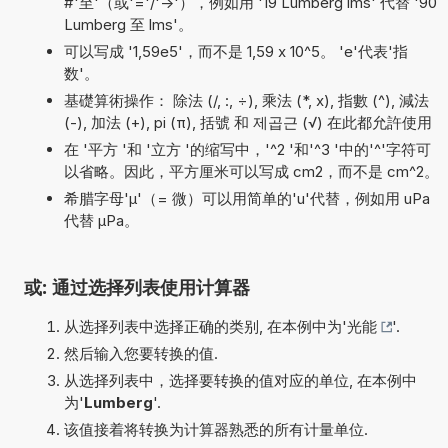
#'至'（或'='/'->'），例如用 '19 Lumberg lms' 代替 '90
Lumberg 至 lms'。
可以写成 '1,59e5'，而不是 1,59 x 10^5。 'e'代表'指
数'。
基礎算術操作： 除法 (/, :, ÷), 乘法 (*, x), 指數 (^), 減法
(-), 加法 (+), pi (π), 括號 和 제곱근 (√) 在此都允許使用
在 '平方 '和 '立方 '的缩写中，'^2 '和'^3 '中的'^'字符可
以省略。因此，平方厘米可以写成 cm2，而不是 cm^2。
希腊字母'µ'（= 微）可以用简单的'u'代替，例如用 uPa
代替 µPa。
或: 通过选择列表使用计算器
从选择列表中选择正确的类别, 在本例中为'
光能
'.
然后输入您要转换的值.
从选择列表中，选择要转换的值对应的单位, 在本例中
为'
Lumberg
'.
该值接着将转换为计算器熟悉的所有计量单位.