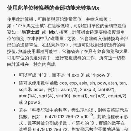
使用此单位转换器的全部功能来转换Mx
使用此計算機，可將值與原始測量單位一并輸入轉換；
如：'775 馬克士威'. 在這樣做時，可以使用單位的全稱或是縮
寫如：'
馬克士威
' 或 '
Mx
'. 接著，計算機會確定要轉換度量單
位的類別, 在本例中为'磁通量'. 之後，它會將輸入值轉換為全部
已知的適當單位。在結果列表中，您還可以找到最初進行的轉
換值. 無論使用哪種可能性，它都省去了在具有衆多類別和大量
可用單位的長選列表中，進行繁複搜尋的工作。所有這一切都
由計算機在一秒之內完成.
可以写成 '4^3'，而不是 '4 exp 3' 或 '4 pow 3'。
还可以使用数学函数 cos, exp, asin, sin, pow, atan, tan,
sqrt 和 acos。例如：asin(1/2), 2 exp 3, tan(90°),
atan(1/4), sqrt(4), sin(90), acos(1), sin(π/2), cos(pi/2)
或 3 pow 2
若在「科學記號中的數字」旁出現勾號，則答案將顯示為
19
指數。例如，6,479 012 286 72
×
10
。對於這種表示形
式，數字將被分割成指數，即這裡的 19，實際的數字在
這裡是 6,479 012 286 72。對於顯示數字受限的設備，例