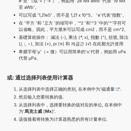
#'至'（或'='/'->'），例如用 '28 Mx aWb' 代替 '19 Mx
至 aWb'。
可以写成 '1,21e5'，而不是 1,21 x 10^5。 'e'代表'指数'。
在 '平方 '和 '立方 '的缩写中，'^2 '和'^3 '中的'^'字符可
以省略。因此，平方厘米可以写成 cm2，而不是 cm^2。
基礎算術操作： 減法 (-), 乘法 (*, x), 指數 (^), 括號, 除法
(/, :, ÷), 加法 (+), pi (π) 和 제곱근 (√) 在此都允許使用
希腊字母'µ'（= 微）可以用简单的'u'代替，例如用 uPa
代替 µPa。
或: 通过选择列表使用计算器
从选择列表中选择正确的类别, 在本例中为'
磁通量
'.
然后输入您要转换的值.
从选择列表中，选择要转换的值对应的单位, 在本例中
为'
馬克士威
[
Mx
]'.
该值接着将转换为计算器熟悉的所有计量单位.