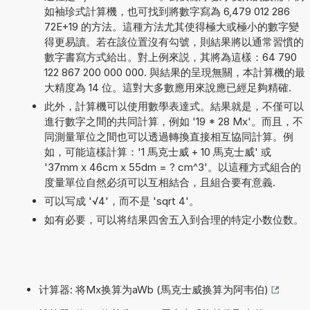
如袖珍式計算機，也可找到將數字寫為 6,479 012 286
72E+19 的方法。這種方法尤其使得極大或極小的數字變
得更易讀。若在該位置沒有勾號，則結果將以通常習慣的
數字書寫方式給出。對上例來説，其將為這樣：64 790
122 867 200 000 000. 與結果的呈現無關，本計算機的最
大精度為 14 位。這對大多數應用來說應已經足夠精確.
此外，計算機可以使用數學表達式。結果就是，不僅可以
進行數字之間的共同計算，例如 '19 * 28 Mx'。而且，不
同測量單位之間也可以透過轉換直接相互協同計算。例
如，可能這樣計算：'1 馬克士威 + 10 馬克士威' 或
'37mm x 46cm x 55dm = ? cm^3'。以這種方式組合的
度量單位自然必須可以互相結合，且組合要有意義.
可以写成 '√4'，而不是 'sqrt 4'。
如有必要，可以将结果四舍五入到合理的特定小数位数。
计算器: 将Mx换算为aWb (馬克士威换算为阿韦伯)