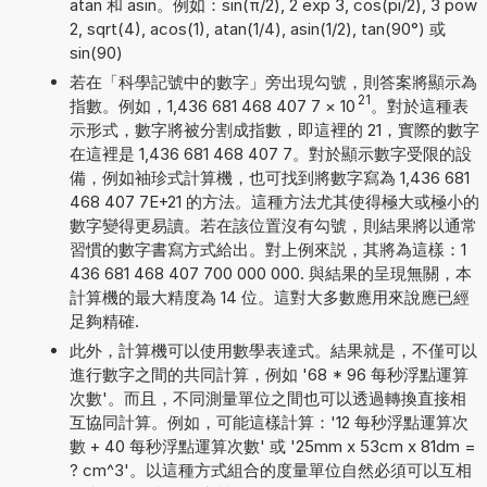
atan 和 asin。例如：sin(π/2), 2 exp 3, cos(pi/2), 3 pow
2, sqrt(4), acos(1), atan(1/4), asin(1/2), tan(90°) 或
sin(90)
若在「科學記號中的數字」旁出現勾號，則答案將顯示為
21
指數。例如，1,436 681 468 407 7
×
10
。對於這種表
示形式，數字將被分割成指數，即這裡的 21，實際的數字
在這裡是 1,436 681 468 407 7。對於顯示數字受限的設
備，例如袖珍式計算機，也可找到將數字寫為 1,436 681
468 407 7E+21 的方法。這種方法尤其使得極大或極小的
數字變得更易讀。若在該位置沒有勾號，則結果將以通常
習慣的數字書寫方式給出。對上例來説，其將為這樣：1
436 681 468 407 700 000 000. 與結果的呈現無關，本
計算機的最大精度為 14 位。這對大多數應用來說應已經
足夠精確.
此外，計算機可以使用數學表達式。結果就是，不僅可以
進行數字之間的共同計算，例如 '68 * 96 每秒浮點運算
次數'。而且，不同測量單位之間也可以透過轉換直接相
互協同計算。例如，可能這樣計算：'12 每秒浮點運算次
數 + 40 每秒浮點運算次數' 或 '25mm x 53cm x 81dm =
? cm^3'。以這種方式組合的度量單位自然必須可以互相