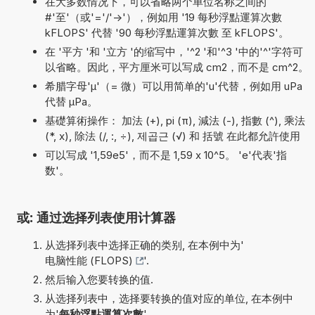
在大多数情况下，可以省略两个单位名称之间的
#'至'（或'='/'->'），例如用 '19 每秒浮點運算次數
kFLOPS' 代替 '90 每秒浮點運算次數 至 kFLOPS'。
在 '平方 '和 '立方 '的缩写中，'^2 '和'^3 '中的'^'字符可
以省略。因此，平方厘米可以写成 cm2，而不是 cm^2。
希腊字母'µ'（= 微）可以用简单的'u'代替，例如用 uPa
代替 µPa。
基礎算術操作： 加法 (+), pi (π), 減法 (-), 指數 (^), 乘法
(*, x), 除法 (/, :, ÷), 제곱근 (√) 和 括號 在此都允許使用
可以写成 '1,59e5'，而不是 1,59 x 10^5。 'e'代表'指
数'。
或: 通过选择列表使用计算器
从选择列表中选择正确的类别, 在本例中为'
电脑性能 (FLOPS)
'.
然后输入您要转换的值.
从选择列表中，选择要转换的值对应的单位, 在本例中
为'
每秒浮點運算次數
'.