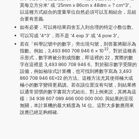
莫每立方分米' 或 '25mm x 86cm x 48dm = ? cm^3'。
以這種方式組合的度量單位自然必須可以互相結合，且組
合要有意義.
如有必要，可以将结果四舍五入到合理的特定小数位数。
可以写成 '4^3'，而不是 '4 exp 3' 或 '4 pow 3'。
若在「科學記號中的數字」旁出現勾號，則答案將顯示為
22
指數。例如，3,493 860 708 946 6
×
10
。對於這種表
示形式，數字將被分割成指數，即這裡的 22，實際的數
字在這裡是 3,493 860 708 946 6。對於顯示數字受限的
設備，例如袖珍式計算機，也可找到將數字寫為 3,493
860 708 946 6E+22 的方法。這種方法尤其使得極大或
極小的數字變得更易讀。若在該位置沒有勾號，則結果將
以通常習慣的數字書寫方式給出。對上例來説，其將為這
樣：34 938 607 089 466 000 000 000. 與結果的呈現
無關，本計算機的最大精度為 14 位。這對大多數應用來
說應已經足夠精確.