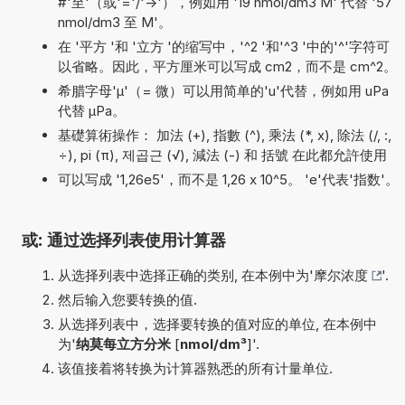
#'至'（或'='/'->'），例如用 '19 nmol/dm3 M' 代替 '57
nmol/dm3 至 M'。
在 '平方 '和 '立方 '的缩写中，'^2 '和'^3 '中的'^'字符可
以省略。因此，平方厘米可以写成 cm2，而不是 cm^2。
希腊字母'µ'（= 微）可以用简单的'u'代替，例如用 uPa
代替 µPa。
基礎算術操作： 加法 (+), 指數 (^), 乘法 (*, x), 除法 (/, :,
÷), pi (π), 제곱근 (√), 減法 (-) 和 括號 在此都允許使用
可以写成 '1,26e5'，而不是 1,26 x 10^5。 'e'代表'指数'。
或: 通过选择列表使用计算器
从选择列表中选择正确的类别, 在本例中为'
摩尔浓度
'.
然后输入您要转换的值.
从选择列表中，选择要转换的值对应的单位, 在本例中
为'
纳莫每立方分米
[
nmol/dm³
]'.
该值接着将转换为计算器熟悉的所有计量单位.