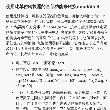
使用此单位转换器的全部功能来转换nmol/dm3
使用此計算機，可將值與原始測量單位一并輸入轉換；如：'15
纳莫每立方分米'. 在這樣做時，可以使用單位的全稱或是縮寫
如：'
纳莫每立方分米
' 或 '
nmol/dm3
'. 接著，計算機會確定要
轉換度量單位的類別, 在本例中为'摩尔浓度'. 之後，它會將輸入
值轉換為全部已知的適當單位。在結果列表中，您還可以找到
最初進行的轉換值. 無論使用哪種可能性，它都省去了在具有衆
多類別和大量可用單位的長選列表中，進行繁複搜尋的工作。
所有這一切都由計算機在一秒之內完成.
可以写成 '√36'，而不是 'sqrt 36'。
还可以使用数学函数 acos, atan, cos, sin, pow, asin,
exp, sqrt 和 tan。例如：tan(90°), sin(π/2), 3 pow 2,
sqrt(4), acos(1), atan(1/4), asin(1/2), cos(pi/2), 2 exp 3
或 sin(90)
此外，計算機可以使用數學表達式。結果就是，不僅可以
進行數字之間的共同計算，例如 '2 * 63 nmol/dm3'。而
且，不同測量單位之間也可以透過轉換直接相互協同計
算。例如，可能這樣計算：'78 纳莫每立方分米 + 40 纳