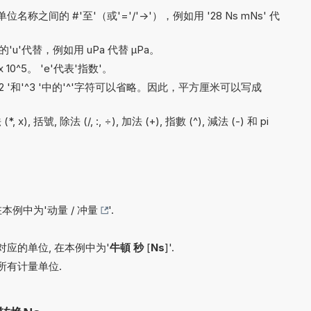
间的 #'至'（或'='/'->'），例如用 '28 Ns mNs' 代
'u'代替，例如用 uPa 代替 µPa。
x 10^5。 'e'代表'指数'。
'^2 '和'^3 '中的'^'字符可以省略。因此，平方厘米可以写成
, 括號, 除法 (/, :, ÷), 加法 (+), 指數 (^), 減法 (-) 和 pi
在本例中为'
动量 / 冲量
'.
应的单位, 在本例中为'
牛頓 秒
[
Ns
]'.
所有计量单位.