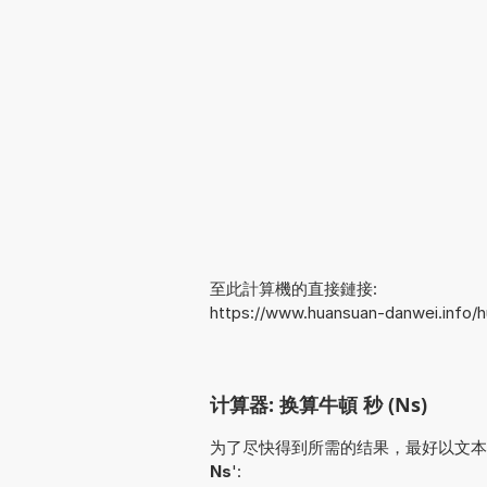
至此計算機的直接鏈接:
https://www.huansuan-danwei.info/
计算器: 换算牛頓 秒 (Ns)
为了尽快得到所需的结果，最好以文本形式输
Ns
':