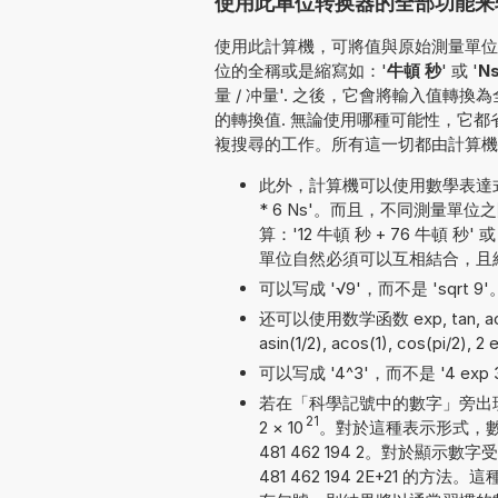
使用此单位转换器的全部功能来
使用此計算機，可將值與原始測量單位一并
位的全稱或是縮寫如：'
牛頓 秒
' 或 '
N
量 / 冲量'. 之後，它會將輸入值
的轉換值. 無論使用哪種可能性，它
複搜尋的工作。所有這一切都由計算機
此外，計算機可以使用數學表達式
* 6 Ns'。而且，不同測量
算：'12 牛頓 秒 + 76 牛頓 秒' 
單位自然必須可以互相結合，且
可以写成 '√9'，而不是 'sqrt 9'
还可以使用数学函数 exp, tan, acos, 
asin(1/2), acos(1), cos(pi/2), 2
可以写成 '4^3'，而不是 '4 exp 3'
若在「科學記號中的數字」旁出現勾號
21
2
×
10
。對於這種表示形式，數字
481 462 194 2。對於顯示
481 462 194 2E+21