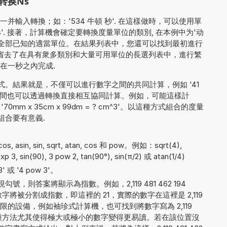
转换Ns
輸入轉換；如：'534 牛頓 秒'. 在這樣做時，可以使用單
s
'. 接著，計算機會確定要轉換度量單位的類別, 在本例中为'动
轉換為全部已知的適當單位。在結果列表中，您還可以找到最初進行
都省去了在具有衆多類別和大量可用單位的長選列表中，進行繁
在一秒之內完成.
。結果就是，不僅可以進行數字之間的共同計算，例如 '41
單位之間也可以透過轉換直接相互協同計算。例如，可能這樣計
或 '70mm x 35cm x 99dm = ? cm^3'。以這種方式組合的度量
組合要有意義.
。
asin, sin, sqrt, atan, cos 和 pow。例如：sqrt(4),
 exp 3, sin(90), 3 pow 2, tan(90°), sin(π/2) 或 atan(1/4)
 或 '4 pow 3'。
，則答案將顯示為指數。例如，2,119 481 462 194
將被分割成指數，即這裡的 21，實際的數字在這裡是 2,119
數字受限的設備，例如袖珍式計算機，也可找到將數字寫為 2,119
 的方法。這種方法尤其使得極大或極小的數字變得更易讀。若在該位置沒