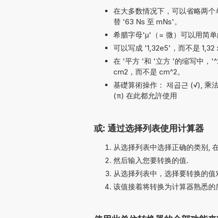
在大多数情况下，可以省略两个单位名称之
替 '63 Ns 至 mNs'。
希腊字母'µ'（= 微）可以用简单的
可以写成 '1,32e5'，而不是 1,32 
在 '平方 '和 '立方 '的缩写中，
cm2，而不是 cm^2。
基礎算術操作： 제곱근 (√), 乘法 (*, x)
(π) 在此都允許使用
或: 通过选择列表使用计算器
从选择列表中选择正确的类别, 
然后输入您要转换的值.
从选择列表中，选择要转换的值对
该值接着将转换为计算器熟悉的