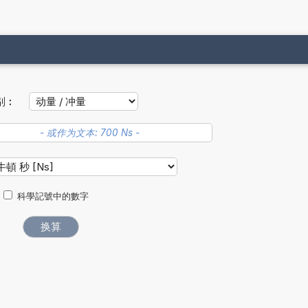
别︰
科學記號中的數字