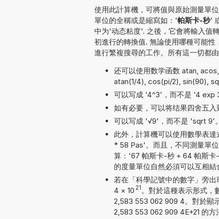
使用此計算機，可將值與原始測量單位一并
單位的全稱或是縮寫如：'
帕斯卡-秒
' 
中为'动态粘度'. 之後，它會將輸入
初進行的轉換值. 無論使用哪種可能
進行繁複搜尋的工作。所有這一切都由
还可以使用数学函数 atan, acos, tan,
atan(1/4), cos(pi/2), sin(90), s
可以写成 '4^3'，而不是 '4 exp 3'
如有必要，可以将结果四舍五入
可以写成 '√9'，而不是 'sqrt 9'
此外，計算機可以使用數學表達式
* 58 Pas'。而且，不同
算：'67 帕斯卡-秒 + 64 帕斯卡-秒
的度量單位自然必須可以互相結
若在「科學記號中的數字」旁出現勾號
21
4
×
10
。對於這種表示形式，數
2,583 553 062 909
2,583 553 062 909 