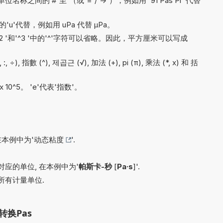
间的 #'至'（或'='/'->'），例如用 '91 Pas Pl' 代替
'u'代替，例如用 uPa 代替 µPa。
'^2 '和'^3 '中的'^'字符可以省略。因此，平方厘米可以写成
÷), 指數 (^), 제곱근 (√), 加法 (+), pi (π), 乘法 (*, x) 和 括
x 10^5。 'e'代表'指数'。
在本例中为'
动态粘度
'.
应的单位, 在本例中为'
帕斯卡-秒
[
Pa·s
]'.
所有计量单位.
换Pas