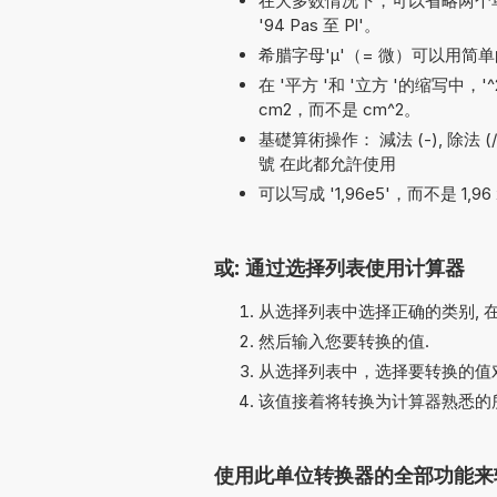
在大多数情况下，可以省略两个单位名称之
'94 Pas 至 Pl'。
希腊字母'µ'（= 微）可以用简单的
在 '平方 '和 '立方 '的缩写中，
cm2，而不是 cm^2。
基礎算術操作： 減法 (-), 除法 (/, :, 
號 在此都允許使用
可以写成 '1,96e5'，而不是 1,96 
或: 通过选择列表使用计算器
从选择列表中选择正确的类别, 
然后输入您要转换的值.
从选择列表中，选择要转换的值对
该值接着将转换为计算器熟悉的
使用此单位转换器的全部功能来转