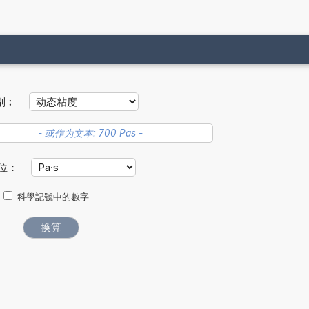
别︰
位：
科學記號中的數字