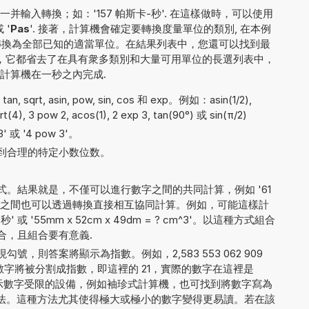
輸入轉換；如：'157 帕斯卡-秒'. 在這樣做時，可以使用
或 '
Pas
'. 接著，計算機會確定要轉換度量單位的類別, 在本例
值轉換為全部已知的適當單位。在結果列表中，您還可以找到最
性，它都省去了在具有衆多類別和大量可用單位的長選列表中，
計算機在一秒之內完成.
 sqrt, asin, pow, sin, cos 和 exp。例如：asin(1/2),
qrt(4), 3 pow 2, acos(1), 2 exp 3, tan(90°) 或 sin(π/2)
 或 '4 pow 3'。
到合理的特定小数位数。
。
。結果就是，不僅可以進行數字之間的共同計算，例如 '61
測量單位之間也可以透過轉換直接相互協同計算。例如，可能這樣計
' 或 '55mm x 52cm x 49dm = ? cm^3'。以這種方式組合
合，且組合要有意義.
，則答案將顯示為指數。例如，2,583 553 062 909
字將被分割成指數，即這裡的 21，實際的數字在這裡是
 4。對於顯示數字受限的設備，例如袖珍式計算機，也可找到將數字寫為
4E+21 的方法。這種方法尤其使得極大或極小的數字變得更易讀。若在該