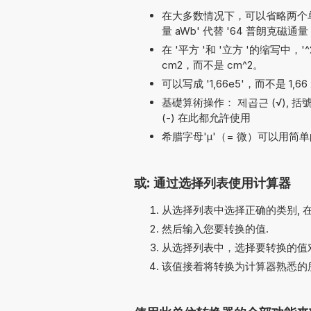
在大多数情况下，可以省略两个单位名
量 aWb' 代替 '64 普朗克磁通量 
在 '平方 '和 '立方 '的缩写中，
cm2，而不是 cm^2。
可以写成 '1,66e5'，而不是 1,66 
基礎算術操作： 제곱근 (√), 括號, 加法 (
(-) 在此都允許使用
希腊字母'µ'（= 微）可以用简单的
或: 通过选择列表使用计算器
从选择列表中选择正确的类别, 
然后输入您要转换的值.
从选择列表中，选择要转换的值对
该值接着将转换为计算器熟悉的