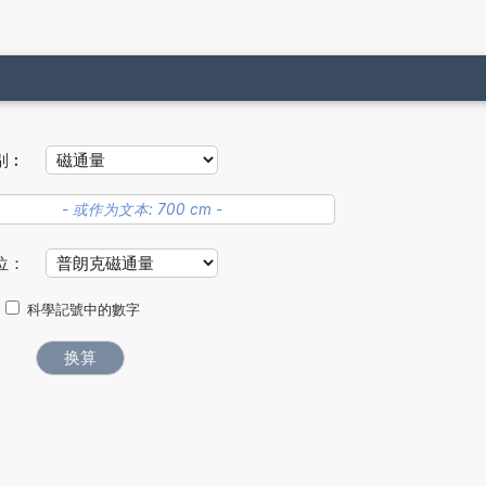
别︰
位：
科學記號中的數字