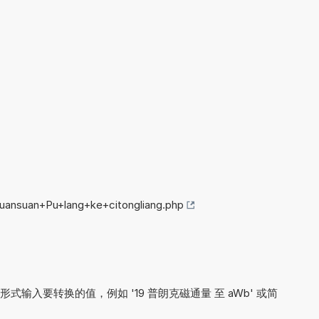
huansuan+Pu+lang+ke+citongliang.php
输入要转换的值，例如 '19 普朗克磁通量 至 aWb' 或简