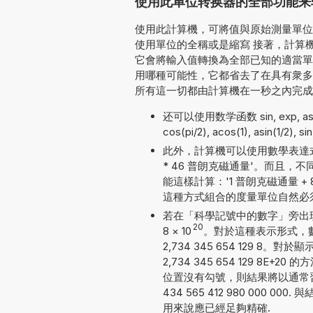
使用此单位转换器的全部功能来
使用此計算機，可將值與原始測量單位一
使用單位的全稱或是縮寫 接著，計算機會
它會將輸入值轉換為全部已知的適當單
用哪種可能性，它都省去了在具有衆多
所有這一切都由計算機在一秒之內完成
还可以使用数学函数 sin, exp, asin, 
cos(pi/2), acos(1), asin(1/2), s
此外，計算機可以使用數學表達式
* 46 普朗克磁通量'。而且
能這樣計算：'1 普朗克磁通量 + 82 
這種方式組合的度量單位自然必
若在「科學記號中的數字」旁出現勾號
20
8
×
10
。對於這種表示形式，
2,734 345 654 129
2,734 345 654 129 
位置沒有勾號，則結果將以通常
434 565 412 980 000
用來說應已經足夠精確.