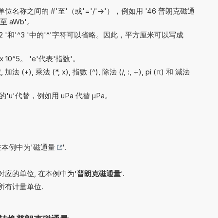
称之间的 #'至'（或'='/'->'），例如用 '46 普朗克磁通
至 aWb'。
'^2 '和'^3 '中的'^'字符可以省略。因此，平方厘米可以写成
x 10^5。 'e'代表'指数'。
+), 乘法 (*, x), 指數 (^), 除法 (/, :, ÷), pi (π) 和 減法
'u'代替，例如用 uPa 代替 µPa。
在本例中为'
磁通量
'.
应的单位, 在本例中为'
普朗克磁通量
'.
所有计量单位.