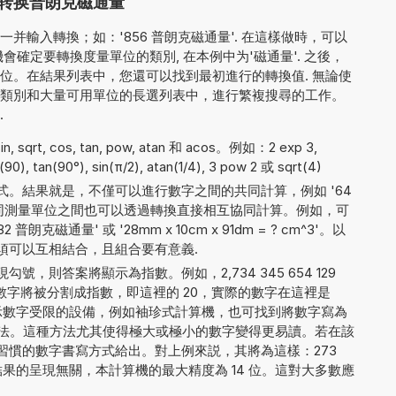
转换普朗克磁通量
并輸入轉換；如：'856 普朗克磁通量'. 在這樣做時，可以
確定要轉換度量單位的類別, 在本例中为'磁通量'. 之後，
位。在結果列表中，您還可以找到最初進行的轉換值. 無論使
類別和大量可用單位的長選列表中，進行繁複搜尋的工作。
.
sqrt, cos, tan, pow, atan 和 acos。例如：2 exp 3,
in(90), tan(90°), sin(π/2), atan(1/4), 3 pow 2 或 sqrt(4)
。結果就是，不僅可以進行數字之間的共同計算，例如 '64
，不同測量單位之間也可以透過轉換直接相互協同計算。例如，可
普朗克磁通量' 或 '28mm x 10cm x 91dm = ? cm^3'。以
須可以互相結合，且組合要有意義.
，則答案將顯示為指數。例如，2,734 345 654 129
數字將被分割成指數，即這裡的 20，實際的數字在這裡是
 8。對於顯示數字受限的設備，例如袖珍式計算機，也可找到將數字寫為
8E+20 的方法。這種方法尤其使得極大或極小的數字變得更易讀。若在該
習慣的數字書寫方式給出。對上例來説，其將為這樣：273
 000. 與結果的呈現無關，本計算機的最大精度為 14 位。這對大多數應