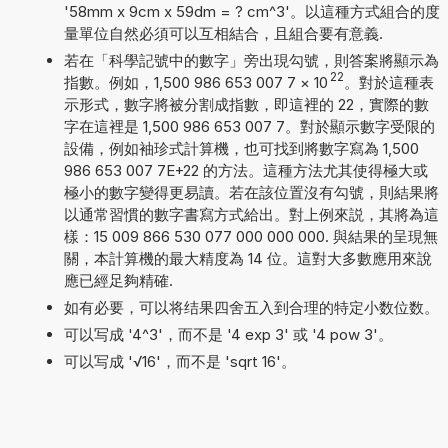
'58mm x 9cm x 59dm = ? cm^3'。以這種方式組合的度
量單位自然必須可以互相結合，且組合要有意義.
若在「科學記號中的數字」旁出現勾號，則答案將顯示為
22
指數。例如，1,500 986 653 007 7
×
10
。對於這種表
示形式，數字將被分割成指數，即這裡的 22，實際的數
字在這裡是 1,500 986 653 007 7。對於顯示數字受限的
設備，例如袖珍式計算機，也可找到將數字寫為 1,500
986 653 007 7E+22 的方法。這種方法尤其使得極大或
極小的數字變得更易讀。若在該位置沒有勾號，則結果將
以通常習慣的數字書寫方式給出。對上例來説，其將為這
樣：15 009 866 530 077 000 000 000. 與結果的呈現無
關，本計算機的最大精度為 14 位。這對大多數應用來說
應已經足夠精確.
如有必要，可以将结果四舍五入到合理的特定小数位数。
可以写成 '4^3'，而不是 '4 exp 3' 或 '4 pow 3'。
可以写成 '√16'，而不是 'sqrt 16'。