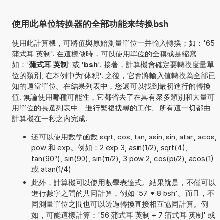
使用此单位转换器的全部功能来转换bsh
使用此計算機，可將值與原始測量單位一并輸入轉換；如：'65
蒲式耳 英制'. 在這樣做時，可以使用單位的全稱或是縮寫
如：'
蒲式耳 英制
' 或 '
bsh
'. 接著，計算機會確定要轉換度量單
位的類別, 在本例中为'体积'. 之後，它會將輸入值轉換為全部已
知的適當單位。在結果列表中，您還可以找到最初進行的轉換
值. 無論使用哪種可能性，它都省去了在具有衆多類別和大量可
用單位的長選列表中，進行繁複搜尋的工作。所有這一切都由
計算機在一秒之內完成.
还可以使用数学函数 sqrt, cos, tan, asin, sin, atan, acos,
pow 和 exp。例如：2 exp 3, asin(1/2), sqrt(4),
tan(90°), sin(90), sin(π/2), 3 pow 2, cos(pi/2), acos(1)
或 atan(1/4)
此外，計算機可以使用數學表達式。結果就是，不僅可以
進行數字之間的共同計算，例如 '57 * 8 bsh'。而且，不
同測量單位之間也可以透過轉換直接相互協同計算。例
如，可能這樣計算：'56 蒲式耳 英制 + 7 蒲式耳 英制' 或