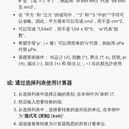
#'至'（或'='/'->'），例如用 '19 bsh nm3' 代替 '68 bsh
至 nm3'。
在 '平方 '和 '立方 '的缩写中，'^2 '和'^3 '中的'^'字符可
以省略。因此，平方厘米可以写成 cm2，而不是 cm^2。
可以写成 '1,04e5'，而不是 1,04 x 10^5。 'e'代表'指
数'。
希腊字母'µ'（= 微）可以用简单的'u'代替，例如用 uPa
代替 µPa。
基礎算術操作： 제곱근 (√), 指數 (^), 乘法 (*, x), 括號, pi
(π), 減法 (-), 加法 (+) 和 除法 (/, :, ÷) 在此都允許使用
或: 通过选择列表使用计算器
从选择列表中选择正确的类别, 在本例中为'
体积
'.
然后输入您要转换的值.
从选择列表中，选择要转换的值对应的单位, 在本例中
为'
蒲式耳 (英制)
[
bsh
]'.
该值接着将转换为计算器熟悉的所有计量单位.