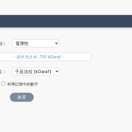
别︰
位：
科學記號中的數字