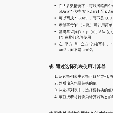
在大多数情况下，可以省略两个单位名称之
pDaraf' 代替 '61 kDaraf 至 pDa
可以写成 '1,63e5'，而不是 1,63 
希腊字母'µ'（= 微）可以用简单的
基礎算術操作： pi (π), 除法 (/, :,
(^) 在此都允許使用
在 '平方 '和 '立方 '的缩写中，
cm2，而不是 cm^2。
或: 通过选择列表使用计算器
从选择列表中选择正确的类别, 
然后输入您要转换的值.
从选择列表中，选择要转换的值对
该值接着将转换为计算器熟悉的