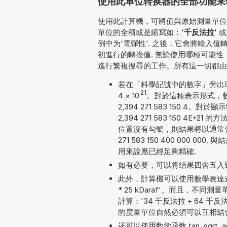
使用此单位转换器的全部功能来转换
使用此計算機，可將值與原始測量單位一并
單位的全稱或是縮寫如：'
千反法拉
' 或
例中为'電彈性'. 之後，它會將輸入
初進行的轉換值. 無論使用哪種可能
進行繁複搜尋的工作。所有這一切都由
若在「科學記號中的數字」旁出現勾號
21
4
×
10
。對於這種表示形式，數
2,394 271 583 150
2,394 271 583 150 
位置沒有勾號，則結果將以通常習
271 583 150 400 000
用來說應已經足夠精確.
如有必要，可以将结果四舍五入
此外，計算機可以使用數學表達式
* 25 kDaraf'。而且，
計算：'34 千反法拉 + 64 千反法拉
的度量單位自然必須可以互相結
还可以使用数学函数 tan, sqrt, acos,