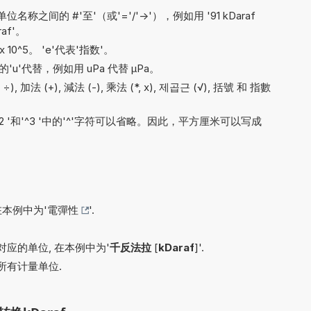
间的 #'至'（或'='/'->'），例如用 '91 kDaraf
raf'。
x 10^5。 'e'代表'指数'。
'u'代替，例如用 uPa 代替 µPa。
 ÷), 加法 (+), 減法 (-), 乘法 (*, x), 제곱근 (√), 括號 和 指數
'^2 '和'^3 '中的'^'字符可以省略。因此，平方厘米可以写成
在本例中为'
電彈性
'.
应的单位, 在本例中为'
千反法拉
[
kDaraf
]'.
所有计量单位.