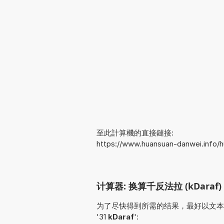
至此計算機的直接鏈接:
https://www.huansuan-danwei.info/
计算器: 换算千反法拉 (kDaraf)
为了尽快得到所需的结果，最好以文本形式输入
'31
kDaraf
':