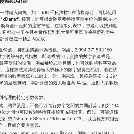
kDaraf
輸入轉換；如：'916 千反法拉'. 在這樣做時，可以使用
 '
kDaraf
'. 接著，計算機會確定要轉換度量單位的類別, 在本
值轉換為全部已知的適當單位。在結果列表中，您還可以找到最
性，它都省去了在具有衆多類別和大量可用單位的長選列表中，
計算機在一秒之內完成.
，則答案將顯示為指數。例如，2,394 271 583 150
字將被分割成指數，即這裡的 21，實際的數字在這裡是
 4。對於顯示數字受限的設備，例如袖珍式計算機，也可找到將數字寫為
4E+21 的方法。這種方法尤其使得極大或極小的數字變得更易讀。若在該
慣的數字書寫方式給出。對上例來説，其將為這樣：2 394
 000. 與結果的呈現無關，本計算機的最大精度為 14 位。這對大多數應
到合理的特定小数位数。
。結果就是，不僅可以進行數字之間的共同計算，例如 '94
不同測量單位之間也可以透過轉換直接相互協同計算。例如，可能這樣
' 或 '55mm x 85cm x 16dm = ? cm^3'。以這種方式組合
合，且組合要有意義.
 pow, atan, sin, asin, exp 和 cos。例如：atan(1/4), 2