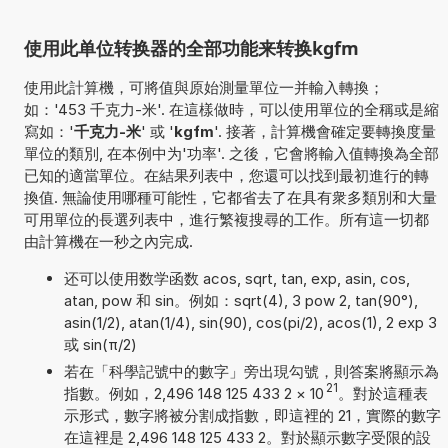
使用此单位转换器的全部功能来转换kgfm
使用此計算機，可將值與原始測量單位一并輸入轉換；
如：'453 千克力-米'. 在這樣做時，可以使用單位的全稱或是縮
寫如：'
千克力-米
' 或 '
kgfm
'. 接著，計算機會確定要轉換度量
單位的類別, 在本例中为'功率'. 之後，它會將輸入值轉換為全部
已知的適當單位。在結果列表中，您還可以找到最初進行的轉
換值. 無論使用哪種可能性，它都省去了在具有衆多類別和大量
可用單位的長選列表中，進行繁複搜尋的工作。所有這一切都
由計算機在一秒之內完成.
还可以使用数学函数 acos, sqrt, tan, exp, asin, cos,
atan, pow 和 sin。例如：sqrt(4), 3 pow 2, tan(90°),
asin(1/2), atan(1/4), sin(90), cos(pi/2), acos(1), 2 exp 3
或 sin(π/2)
若在「科學記號中的數字」旁出現勾號，則答案將顯示為
21
指數。例如，2,496 148 125 433 2
×
10
。對於這種表
示形式，數字將被分割成指數，即這裡的 21，實際的數字
在這裡是 2,496 148 125 433 2。對於顯示數字受限的設