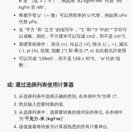
#'至'（或'='/'->'），例如用 '82 kgfm nW' 代替 '99
kgfm 至 nW'。
希腊字母'µ'（= 微）可以用简单的'u'代替，例如用 uPa
代替 µPa。
在 '平方 '和 '立方 '的缩写中，'^2 '和'^3 '中的'^'字符可
以省略。因此，平方厘米可以写成 cm2，而不是 cm^2。
基礎算術操作： 加法 (+), 제곱근 (√), 除法 (/, :, ÷), 減法
(-), pi (π), 括號, 指數 (^) 和 乘法 (*, x) 在此都允許使用
可以写成 '1,68e5'，而不是 1,68 x 10^5。 'e'代表'指
数'。
或: 通过选择列表使用计算器
从选择列表中选择正确的类别, 在本例中为'
功率
'.
然后输入您要转换的值.
从选择列表中，选择要转换的值对应的单位, 在本例中
为'
千克力-米
[
kgf·m
]'.
该值接着将转换为计算器熟悉的所有计量单位.