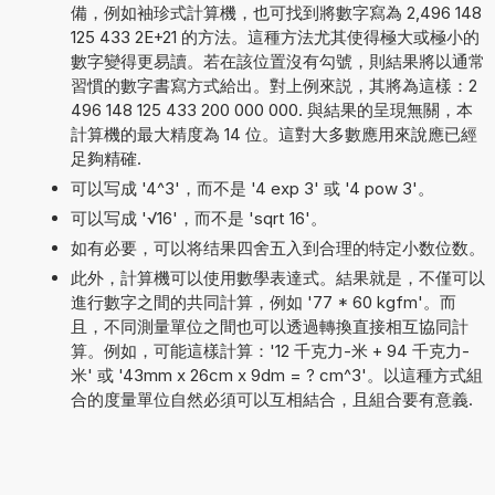
備，例如袖珍式計算機，也可找到將數字寫為 2,496 148
125 433 2E+21 的方法。這種方法尤其使得極大或極小的
數字變得更易讀。若在該位置沒有勾號，則結果將以通常
習慣的數字書寫方式給出。對上例來説，其將為這樣：2
496 148 125 433 200 000 000. 與結果的呈現無關，本
計算機的最大精度為 14 位。這對大多數應用來說應已經
足夠精確.
可以写成 '4^3'，而不是 '4 exp 3' 或 '4 pow 3'。
可以写成 '√16'，而不是 'sqrt 16'。
如有必要，可以将结果四舍五入到合理的特定小数位数。
此外，計算機可以使用數學表達式。結果就是，不僅可以
進行數字之間的共同計算，例如 '77 * 60 kgfm'。而
且，不同測量單位之間也可以透過轉換直接相互協同計
算。例如，可能這樣計算：'12 千克力-米 + 94 千克力-
米' 或 '43mm x 26cm x 9dm = ? cm^3'。以這種方式組
合的度量單位自然必須可以互相結合，且組合要有意義.