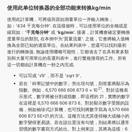
使用此单位转换器的全部功能来转换kg/min
使用此計算機，可將值與原始測量單位一并輸入轉換；
如：'434 千克每分钟'. 在這樣做時，可以使用單位的全稱或是
縮寫如：'
千克每分钟
' 或 '
kg/min
'. 接著，計算機會確定要轉換
度量單位的類別, 在本例中为'質量流量'. 之後，它會將輸入值轉
換為全部已知的適當單位。在結果列表中，您還可以找到最初
進行的轉換值. 無論使用哪種可能性，它都省去了在具有衆多類
別和大量可用單位的長選列表中，進行繁複搜尋的工作。所有
這一切都由計算機在一秒之內完成.
可以写成 '√9'，而不是 'sqrt 9'。
若在「科學記號中的數字」旁出現勾號，則答案將顯示為
21
指數。例如，6,570 666 606 873 6
×
10
。對於這種表
示形式，數字將被分割成指數，即這裡的 21，實際的數字
在這裡是 6,570 666 606 873 6。對於顯示數字受限的設
備，例如袖珍式計算機，也可找到將數字寫為 6,570 666
606 873 6E+21 的方法。這種方法尤其使得極大或極小的
數字變得更易讀。若在該位置沒有勾號，則結果將以通常
習慣的數字書寫方式給出。對上例來説，其將為這樣：6