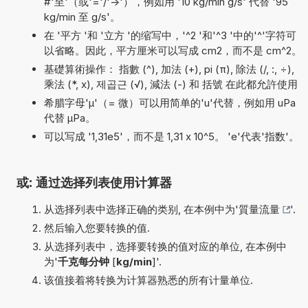
#'至'（或'='/'->'），例如用 '10 kg/min g/s' 代替 '95
kg/min 至 g/s'。
在 '平方 '和 '立方 '的缩写中，'^2 '和'^3 '中的'^'字符可
以省略。因此，平方厘米可以写成 cm2，而不是 cm^2。
基礎算術操作： 指數 (^), 加法 (+), pi (π), 除法 (/, :, ÷),
乘法 (*, x), 제곱근 (√), 減法 (-) 和 括號 在此都允許使用
希腊字母'µ'（= 微）可以用简单的'u'代替，例如用 uPa
代替 µPa。
可以写成 '1,31e5'，而不是 1,31 x 10^5。 'e'代表'指数'。
或: 通过选择列表使用计算器
从选择列表中选择正确的类别, 在本例中为'
質量流量
'.
然后输入您要转换的值.
从选择列表中，选择要转换的值对应的单位, 在本例中
为'
千克每分钟
[
kg/min
]'.
该值接着将转换为计算器熟悉的所有计量单位.