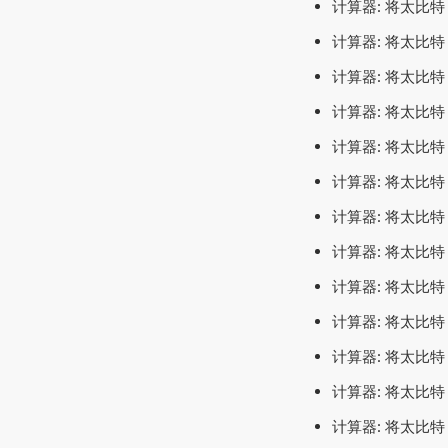
计算器: 将太比特 
计算器: 将太比特 
计算器: 将太比特 
计算器: 将太比特 
计算器: 将太比特 
计算器: 将太比特 
计算器: 将太比特 
计算器: 将太比特 
计算器: 将太比特 
计算器: 将太比特 S
计算器: 将太比特 S
计算器: 将太比特 S
计算器: 将太比特 S