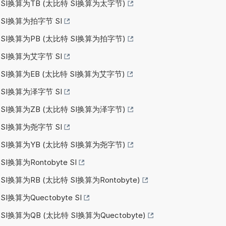
SI换算为TB (太比特 SI换算为太字节)
SI换算为拍字节 SI
SI换算为PB (太比特 SI换算为拍字节)
SI换算为艾字节 SI
SI换算为EB (太比特 SI换算为艾字节)
SI换算为泽字节 SI
SI换算为ZB (太比特 SI换算为泽字节)
SI换算为尧字节 SI
SI换算为YB (太比特 SI换算为尧字节)
I换算为Rontobyte SI
I换算为RB (太比特 SI换算为Rontobyte)
I换算为Quectobyte SI
I换算为QB (太比特 SI换算为Quectobyte)