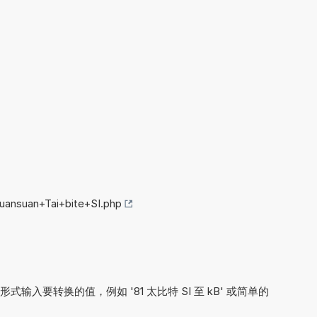
uansuan+Tai+bite+SI.php
入要转换的值，例如 '81 太比特 SI 至 kB' 或简单的