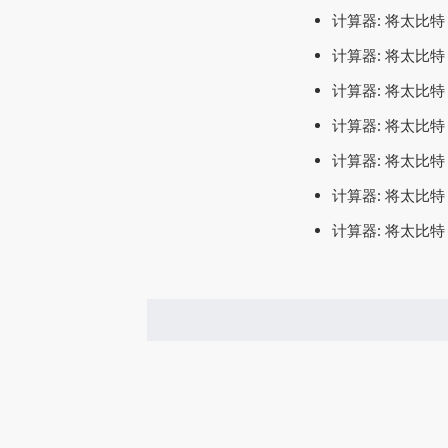
计算器: 将太比特 
计算器: 将太比特 
计算器: 将太比特 
计算器: 将太比特 S
计算器: 将太比特 S
计算器: 将太比特 S
计算器: 将太比特 S