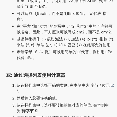
#'至'（或'='/'->'），例如用 '73 泽字节 SI kB' 代替 '27
泽字节 SI 至 kB'。
可以写成 '1,95e5'，而不是 1,95 x 10^5。 'e'代表'指
数'。
在 '平方 '和 '立方 '的缩写中，'^2 '和'^3 '中的'^'字符可
以省略。因此，平方厘米可以写成 cm2，而不是 cm^2。
基礎算術操作： 括號, 減法 (-), 加法 (+), pi (π), 指數 (^),
乘法 (*, x), 除法 (/, :, ÷) 和 제곱근 (√) 在此都允許使用
希腊字母'µ'（= 微）可以用简单的'u'代替，例如用 uPa
代替 µPa。
或: 通过选择列表使用计算器
从选择列表中选择正确的类别, 在本例中为'
字节 / 位元
'.
然后输入您要转换的值.
从选择列表中，选择要转换的值对应的单位, 在本例中
为'
泽字节 SI
'.