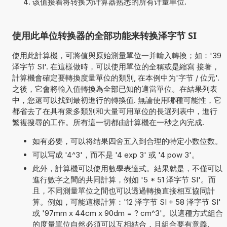
该值接着将转换为计算器熟悉的所有计量单位.
使用此单位转换器的全部功能来转换泽字节 SI
使用此計算機，可將值與原始測量單位一并輸入轉換；如：'39
泽字节 SI'. 在這樣做時，可以使用單位的全稱或是縮寫 接著，
計算機會確定要轉換度量單位的類別, 在本例中为'字节 / 位元'.
之後，它會將輸入值轉換為全部已知的適當單位。在結果列表
中，您還可以找到最初進行的轉換值. 無論使用哪種可能性，它
都省去了在具有衆多類別和大量可用單位的長選列表中，進行
繁複搜尋的工作。所有這一切都由計算機在一秒之內完成.
如有必要，可以将结果四舍五入到合理的特定小数位数。
可以写成 '4^3'，而不是 '4 exp 3' 或 '4 pow 3'。
此外，計算機可以使用數學表達式。結果就是，不僅可以
進行數字之間的共同計算，例如 '5 * 51 泽字节 SI'。而
且，不同測量單位之間也可以透過轉換直接相互協同計
算。例如，可能這樣計算：'12 泽字节 SI + 58 泽字节 SI'
或 '97mm x 44cm x 90dm = ? cm^3'。以這種方式組合
的度量單位自然必須可以互相結合，且組合要有意義.