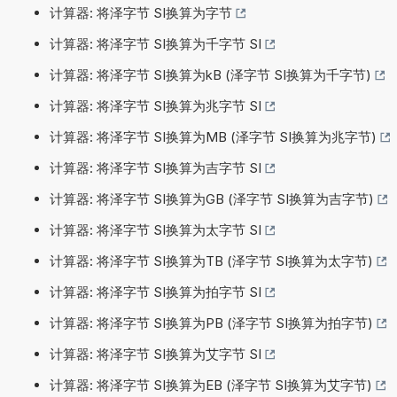
计算器: 将泽字节 SI换算为字节
计算器: 将泽字节 SI换算为千字节 SI
计算器: 将泽字节 SI换算为kB (泽字节 SI换算为千字节)
计算器: 将泽字节 SI换算为兆字节 SI
计算器: 将泽字节 SI换算为MB (泽字节 SI换算为兆字节)
计算器: 将泽字节 SI换算为吉字节 SI
计算器: 将泽字节 SI换算为GB (泽字节 SI换算为吉字节)
计算器: 将泽字节 SI换算为太字节 SI
计算器: 将泽字节 SI换算为TB (泽字节 SI换算为太字节)
计算器: 将泽字节 SI换算为拍字节 SI
计算器: 将泽字节 SI换算为PB (泽字节 SI换算为拍字节)
计算器: 将泽字节 SI换算为艾字节 SI
计算器: 将泽字节 SI换算为EB (泽字节 SI换算为艾字节)