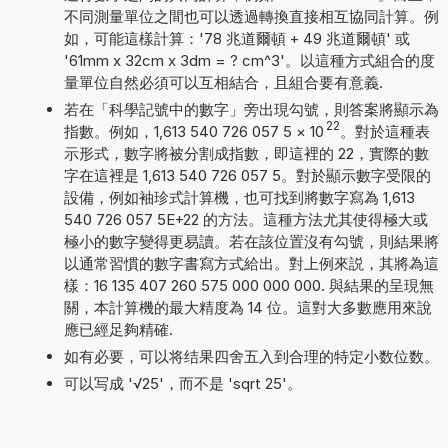
不同測量單位之間也可以透過轉換直接相互協同計算。例
如，可能這樣計算：'78 兆道爾頓 + 49 兆道爾頓' 或
'61mm x 32cm x 3dm = ? cm^3'。以這種方式組合的度
量單位自然必須可以互相結合，且組合要有意義.
若在「科學記號中的數字」旁出現勾號，則答案將顯示為
22
指數。例如，1,613 540 726 057 5
×
10
。對於這種表
示形式，數字將被分割成指數，即這裡的 22，實際的數
字在這裡是 1,613 540 726 057 5。對於顯示數字受限的
設備，例如袖珍式計算機，也可找到將數字寫為 1,613
540 726 057 5E+22 的方法。這種方法尤其使得極大或
極小的數字變得更易讀。若在該位置沒有勾號，則結果將
以通常習慣的數字書寫方式給出。對上例來説，其將為這
樣：16 135 407 260 575 000 000 000. 與結果的呈現無
關，本計算機的最大精度為 14 位。這對大多數應用來說
應已經足夠精確.
如有必要，可以将结果四舍五入到合理的特定小数位数。
可以写成 '√25'，而不是 'sqrt 25'。