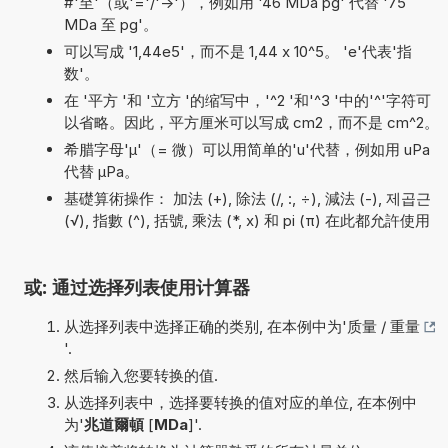
#'至'（或'='/'->'），例如用 '46 MDa pg' 代替 '75
MDa 至 pg'。
可以写成 '1,44e5'，而不是 1,44 x 10^5。 'e'代表'指
数'。
在 '平方 '和 '立方 '的缩写中，'^2 '和'^3 '中的'^'字符可
以省略。因此，平方厘米可以写成 cm2，而不是 cm^2。
希腊字母'µ'（= 微）可以用简单的'u'代替，例如用 uPa
代替 µPa。
基礎算術操作： 加法 (+), 除法 (/, :, ÷), 減法 (-), 제곱근
(√), 指數 (^), 括號, 乘法 (*, x) 和 pi (π) 在此都允許使用
或: 通过选择列表使用计算器
从选择列表中选择正确的类别, 在本例中为'
质量 / 重量
'.
然后输入您要转换的值.
从选择列表中，选择要转换的值对应的单位, 在本例中
为'
兆道爾頓
[
MDa
]'.