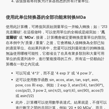
该值接着将转换为计算器熟悉的所有计量单位.
使用此单位转换器的全部功能来转换MDa
使用此計算機，可將值與原始測量單位一并輸入轉換；如：'213
兆道爾頓'. 在這樣做時，可以使用單位的全稱或是縮寫如：'
兆
道爾頓
' 或 '
MDa
'. 接著，計算機會確定要轉換度量單位的類別,
在本例中为'质量 / 重量'. 之後，它會將輸入值轉換為全部已知
的適當單位。在結果列表中，您還可以找到最初進行的轉換值.
無論使用哪種可能性，它都省去了在具有衆多類別和大量可用
單位的長選列表中，進行繁複搜尋的工作。所有這一切都由計
算機在一秒之內完成.
可以写成 '4^3'，而不是 '4 exp 3' 或 '4 pow 3'。
还可以使用数学函数 sin, acos, atan, tan, sqrt, asin,
pow, cos 和 exp。例如：2 exp 3, atan(1/4), tan(90°),
cos(pi/2), 3 pow 2, sin(π/2), sqrt(4), sin(90), acos(1)
或 asin(1/2)
此外，計算機可以使用數學表達式。結果就是，不僅可以
進行數字之間的共同計算，例如 '20 * 90 MDa'。而且，