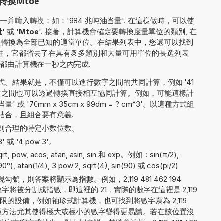
换Mtoe
并輸入轉換；如：'984 兆吨油当量'. 在這樣做時，可以使
量
' 或 '
Mtoe
'. 接著，計算機會確定要轉換度量單位的類別, 在
入值轉換為全部已知的適當單位。在結果列表中，您還可以找到
能性，它都省去了在具有衆多類別和大量可用單位的長選列表
都由計算機在一秒之內完成.
。結果就是，不僅可以進行數字之間的共同計算，例如 '41
測量單位之間也可以透過轉換直接相互協同計算。例如，可能這樣計
量' 或 '70mm x 35cm x 99dm = ? cm^3'。以這種方式組
結合，且組合要有意義.
到合理的特定小数位数。
 或 '4 pow 3'。
pow, acos, atan, asin, sin 和 exp。例如：sin(π/2),
(90°), atan(1/4), 3 pow 2, sqrt(4), sin(90) 或 cos(pi/2)
，則答案將顯示為指數。例如，2,119 481 462 194
將被分割成指數，即這裡的 21，實際的數字在這裡是 2,119
數字受限的設備，例如袖珍式計算機，也可找到將數字寫為 2,119
 的方法。這種方法尤其使得極大或極小的數字變得更易讀。若在該位置沒