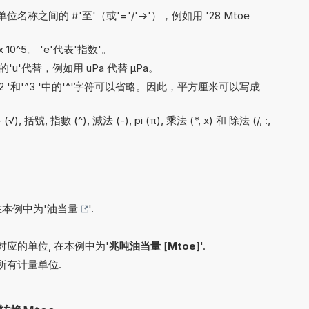
之间的 #'至'（或'='/'->'），例如用 '28 Mtoe
。
x 10^5。 'e'代表'指数'。
'u'代替，例如用 uPa 代替 µPa。
'^2 '和'^3 '中的'^'字符可以省略。因此，平方厘米可以写成
號, 指數 (^), 減法 (-), pi (π), 乘法 (*, x) 和 除法 (/, :,
在本例中为'
油当量
'.
应的单位, 在本例中为'
兆吨油当量
[
Mtoe
]'.
所有计量单位.