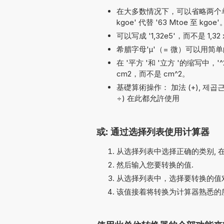
在大多数情况下，可以省略两个单位名称
kgoe' 代替 '63 Mtoe 至 kgoe'
可以写成 '1,32e5'，而不是 1,32 
希腊字母'µ'（= 微）可以用简单的
在 '平方 '和 '立方 '的缩写中，
cm2，而不是 cm^2。
基礎算術操作： 加法 (+), 제곱근 (√), 括
÷) 在此都允許使用
或: 通过选择列表使用计算器
从选择列表中选择正确的类别, 
然后输入您要转换的值.
从选择列表中，选择要转换的值对
该值接着将转换为计算器熟悉的