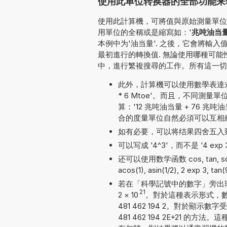
使用此单位转换器的全部功能来转
使用此計算機，可將值與原始測量單位一
用單位的全稱或是縮寫如：'
兆吨油当
本例中为'油当量'. 之後，它會將輸
最初進行的轉換值. 無論使用哪種可
中，進行繁複搜尋的工作。所有這一切
此外，計算機可以使用數學表達式
* 6 Mtoe'。而且，不同
算：'12 兆吨油当量 + 76 兆吨油当
合的度量單位自然必須可以互相
如有必要，可以将结果四舍五入
可以写成 '4^3'，而不是 '4 exp 3'
还可以使用数学函数 cos, tan, sqrt, 
acos(1), asin(1/2), 2 exp 3, tan
若在「科學記號中的數字」旁出現勾號
21
2
×
10
。對於這種表示形式，數字
481 462 194 2。對於顯示
481 462 194 2E+21