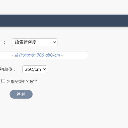
别︰
初单位：
科學記號中的數字