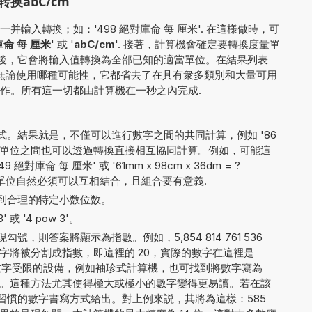
换abC/cm
輸入轉換；如：'498 絕對庫侖 每 厘米'. 在這樣做時，可
侖 每 厘米
' 或 '
abC/cm
'. 接著，計算機會確定要轉換度量單
. 之後，它會將輸入值轉換為全部已知的適當單位。在結果列表
 無論使用哪種可能性，它都省去了在具有衆多類別和大量可用
作。所有這一切都由計算機在一秒之內完成.
。
。結果就是，不僅可以進行數字之間的共同計算，例如 '86
不同測量單位之間也可以透過轉換直接相互協同計算。例如，可能這
 絕對庫侖 每 厘米' 或 '61mm x 98cm x 36dm = ?
量單位自然必須可以互相結合，且組合要有意義.
到合理的特定小数位数。
 或 '4 pow 3'。
，則答案將顯示為指數。例如，5,854 814 761 536
字將被分割成指數，即這裡的 20，實際的數字在這裡是
。對於顯示數字受限的設備，例如袖珍式計算機，也可找到將數字寫為
E+20 的方法。這種方法尤其使得極大或極小的數字變得更易讀。若在該
習慣的數字書寫方式給出。對上例來説，其將為這樣：585