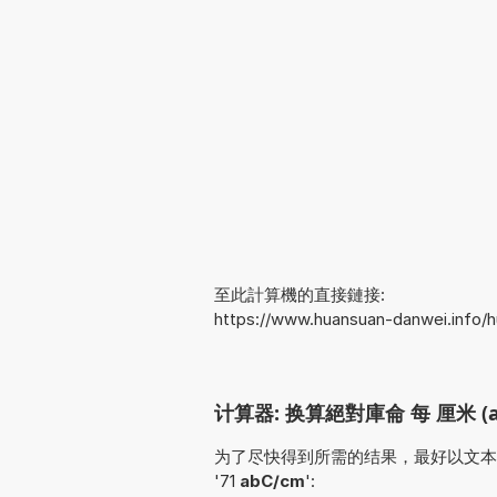
至此計算機的直接鏈接:
https://www.huansuan-danwei.info
计算器: 换算絕對庫侖 每 厘米 (a
为了尽快得到所需的结果，最好以文本形式输入
'71
abC/cm
':