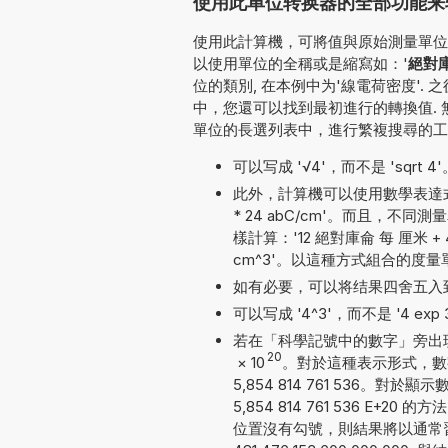
使用此单位转换器的全部功能来转
使用此計算機，可將值與原始測量單位一并
以使用單位的全稱或是縮寫如：'
絕對庫
位的類別, 在本例中为'線電荷密度'
中，您還可以找到最初進行的轉換值.
單位的長選列表中，進行繁複搜尋的工
可以写成 '√4'，而不是 'sqrt 4'
此外，計算機可以使用數學表達式
* 24 abC/cm'。而且，
樣計算：'12 絕對庫侖 每 厘米 + 49
cm^3'。以這種方式組合的度
如有必要，可以将结果四舍五入
可以写成 '4^3'，而不是 '4 exp 3'
若在「科學記號中的數字」旁出現勾號
20
×
10
。對於這種表示形式，數
5,854 814 761 536
5,854 814 761 536 
位置沒有勾號，則結果將以通常