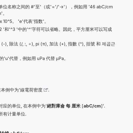
之间的 #'至'（或'='/'->'），例如用 '46 abC/cm
m'。
x 10^5。 'e'代表'指数'。
'^2 '和'^3 '中的'^'字符可以省略。因此，平方厘米可以写成
 除法 (/, :, ÷), pi (π), 加法 (+), 指數 (^), 括號 和 제곱근
'u'代替，例如用 uPa 代替 µPa。
在本例中为'
線電荷密度
'.
应的单位, 在本例中为'
絕對庫侖 每 厘米
[
abC/cm
]'.
所有计量单位.