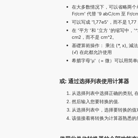
在大多数情况下，可以省略两个单位名称
Fr/cm' 代替 '9 abC/cm 至 Fr/c
可以写成 '1,77e5'，而不是 1,77 
在 '平方 '和 '立方 '的缩写中，
cm2，而不是 cm^2。
基礎算術操作： 乘法 (*, x), 減法 (-),
(√) 在此都允許使用
希腊字母'µ'（= 微）可以用简单的
或: 通过选择列表使用计算器
从选择列表中选择正确的类别, 
然后输入您要转换的值.
从选择列表中，选择要转换的值对
该值接着将转换为计算器熟悉的