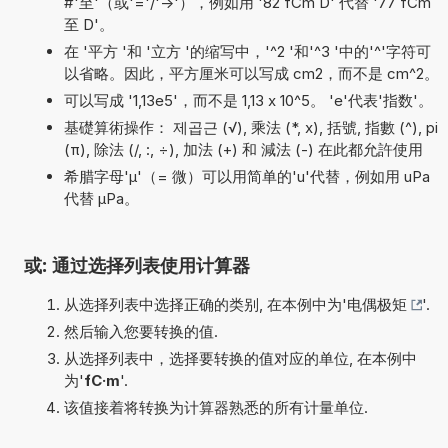
#'至'（或'='/'->'），例如用 '82 fCm D' 代替 '77 fCm
至 D'。
在 '平方 '和 '立方 '的缩写中，'^2 '和'^3 '中的'^'字符可
以省略。因此，平方厘米可以写成 cm2，而不是 cm^2。
可以写成 '1,13e5'，而不是 1,13 x 10^5。 'e'代表'指数'。
基礎算術操作： 제곱근 (√), 乘法 (*, x), 括號, 指數 (^), pi
(π), 除法 (/, :, ÷), 加法 (+) 和 減法 (-) 在此都允許使用
希腊字母'µ'（= 微）可以用简单的'u'代替，例如用 uPa
代替 µPa。
或: 通过选择列表使用计算器
从选择列表中选择正确的类别, 在本例中为'
电偶极矩
'.
然后输入您要转换的值.
从选择列表中，选择要转换的值对应的单位, 在本例中
为'
fC·m
'.
该值接着将转换为计算器熟悉的所有计量单位.