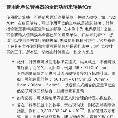
使用此单位转换器的全部功能来转换fCm
使用此計算機，可將值與原始測量單位一并輸入轉換；如：'821
fCm'. 在這樣做時，可以使用單位的全稱或是縮寫 接著，計算
機會確定要轉換度量單位的類別, 在本例中为'电偶极矩'. 之後，
它會將輸入值轉換為全部已知的適當單位。在結果列表中，您
還可以找到最初進行的轉換值. 無論使用哪種可能性，它都省去
了在具有衆多類別和大量可用單位的長選列表中，進行繁複搜
尋的工作。所有這一切都由計算機在一秒之內完成.
此外，計算機可以使用數學表達式。結果就是，不僅可以
進行數字之間的共同計算，例如 '66 * 71 fCm'。而且，
不同測量單位之間也可以透過轉換直接相互協同計算。例
如，可能這樣計算：'56 fCm + 61 fCm' 或 '76mm x
81cm x 86dm = ? cm^3'。以這種方式組合的度量單位自
然必須可以互相結合，且組合要有意義.
如有必要，可以将结果四舍五入到合理的特定小数位数。
若在「科學記號中的數字」旁出現勾號，則答案將顯示為
20
指數。例如，9,333 333 248 4
×
10
。對於這種表示形
式，數字將被分割成指數，即這裡的 20，實際的數字在