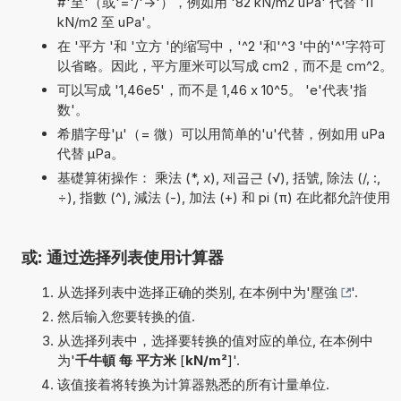
#'至'（或'='/'->'），例如用 '82 kN/m2 uPa' 代替 '11
kN/m2 至 uPa'。
在 '平方 '和 '立方 '的缩写中，'^2 '和'^3 '中的'^'字符可
以省略。因此，平方厘米可以写成 cm2，而不是 cm^2。
可以写成 '1,46e5'，而不是 1,46 x 10^5。 'e'代表'指
数'。
希腊字母'µ'（= 微）可以用简单的'u'代替，例如用 uPa
代替 µPa。
基礎算術操作： 乘法 (*, x), 제곱근 (√), 括號, 除法 (/, :,
÷), 指數 (^), 減法 (-), 加法 (+) 和 pi (π) 在此都允許使用
或: 通过选择列表使用计算器
从选择列表中选择正确的类别, 在本例中为'
壓強
'.
然后输入您要转换的值.
从选择列表中，选择要转换的值对应的单位, 在本例中
为'
千牛頓 每 平方米
[
kN/m²
]'.
该值接着将转换为计算器熟悉的所有计量单位.