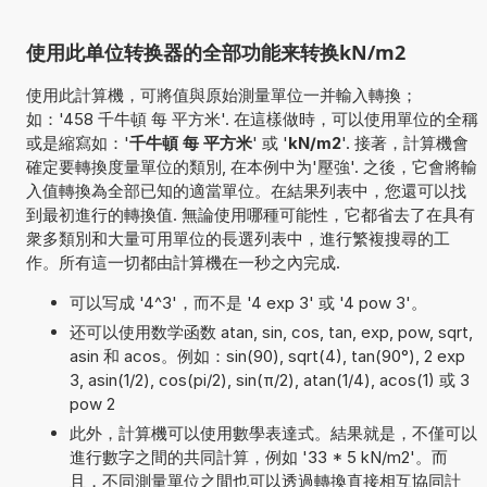
使用此单位转换器的全部功能来转换kN/m2
使用此計算機，可將值與原始測量單位一并輸入轉換；
如：'458 千牛頓 每 平方米'. 在這樣做時，可以使用單位的全稱
或是縮寫如：'
千牛頓 每 平方米
' 或 '
kN/m2
'. 接著，計算機會
確定要轉換度量單位的類別, 在本例中为'壓強'. 之後，它會將輸
入值轉換為全部已知的適當單位。在結果列表中，您還可以找
到最初進行的轉換值. 無論使用哪種可能性，它都省去了在具有
衆多類別和大量可用單位的長選列表中，進行繁複搜尋的工
作。所有這一切都由計算機在一秒之內完成.
可以写成 '4^3'，而不是 '4 exp 3' 或 '4 pow 3'。
还可以使用数学函数 atan, sin, cos, tan, exp, pow, sqrt,
asin 和 acos。例如：sin(90), sqrt(4), tan(90°), 2 exp
3, asin(1/2), cos(pi/2), sin(π/2), atan(1/4), acos(1) 或 3
pow 2
此外，計算機可以使用數學表達式。結果就是，不僅可以
進行數字之間的共同計算，例如 '33 * 5 kN/m2'。而
且，不同測量單位之間也可以透過轉換直接相互協同計