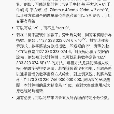
算。例如，可能這樣計算：'89 千牛頓 每 平方米 + 61 千
牛頓 每 平方米' 或 '76mm x 48cm x 20dm = ? cm^3'。
以這種方式組合的度量單位自然必須可以互相結合，且組
合要有意義.
可以写成 '√9'，而不是 'sqrt 9'。
若在「科學記號中的數字」旁出現勾號，則答案將顯示為
22
指數。例如，1,127 333 323 074 6
×
10
。對於這種表
示形式，數字將被分割成指數，即這裡的 22，實際的數
字在這裡是 1,127 333 323 074 6。對於顯示數字受限的
設備，例如袖珍式計算機，也可找到將數字寫為 1,127
333 323 074 6E+22 的方法。這種方法尤其使得極大或
極小的數字變得更易讀。若在該位置沒有勾號，則結果將
以通常習慣的數字書寫方式給出。對上例來説，其將為這
樣：11 273 333 230 746 000 000 000. 與結果的呈現無
關，本計算機的最大精度為 14 位。這對大多數應用來說
應已經足夠精確.
如有必要，可以将结果四舍五入到合理的特定小数位数。