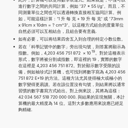
進行數字之間的共同計算，例如 '37 * 55 l/g'。而且，不
同測量單位之間也可以透過轉換直接相互協同計算。例
如，可能這樣計算：'1 升 每 克 + 19 升 每 克' 或 '73mm
x 91cm x 10dm = ? cm^3'。以這種方式組合的度量單位
自然必須可以互相結合，且組合要有意義.
如有必要，可以将结果四舍五入到合理的特定小数位数。
若在「科學記號中的數字」旁出現勾號，則答案將顯示為
19
指數。例如，4,203 456 751 872
×
10
。對於這種表示
形式，數字將被分割成指數，即這裡的 19，實際的數字
在這裡是 4,203 456 751 872。對於顯示數字受限的設
備，例如袖珍式計算機，也可找到將數字寫為 4,203 456
751 872 E+19 的方法。這種方法尤其使得極大或極小的
數字變得更易讀。若在該位置沒有勾號，則結果將以通常
習慣的數字書寫方式給出。對上例來説，其將為這樣：
42 034 567 518 720 000 000. 與結果的呈現無關，本計
算機的最大精度為 14 位。這對大多數應用來說應已經足
夠精確.