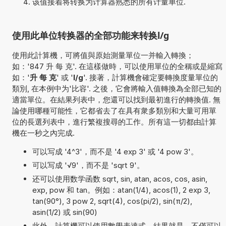
该值接着将转换为计算器熟悉的所有计量单位.
使用此单位转换器的全部功能来转换l/g
使用此計算機，可將值與原始測量單位一并輸入轉換；
如：'847 升 每 克'. 在這樣做時，可以使用單位的全稱或是縮寫
如：'
升 每 克
' 或 '
l/g
'. 接著，計算機會確定要轉換度量單位的
類別, 在本例中为'比容'. 之後，它會將輸入值轉換為全部已知的
適當單位。在結果列表中，您還可以找到最初進行的轉換值. 無
論使用哪種可能性，它都省去了在具有衆多類別和大量可用單
位的長選列表中，進行繁複搜尋的工作。所有這一切都由計算
機在一秒之內完成.
可以写成 '4^3'，而不是 '4 exp 3' 或 '4 pow 3'。
可以写成 '√9'，而不是 'sqrt 9'。
还可以使用数学函数 sqrt, sin, atan, acos, cos, asin,
exp, pow 和 tan。例如：atan(1/4), acos(1), 2 exp 3,
tan(90°), 3 pow 2, sqrt(4), cos(pi/2), sin(π/2),
asin(1/2) 或 sin(90)
此外，計算機可以使用數學表達式。結果就是，不僅可以