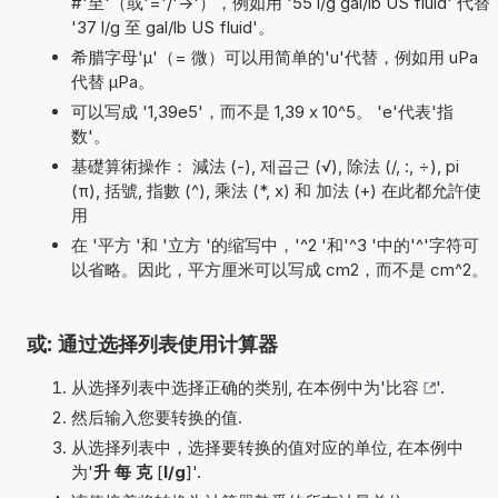
#'至'（或'='/'->'），例如用 '55 l/g gal/lb US fluid' 代替
'37 l/g 至 gal/lb US fluid'。
希腊字母'µ'（= 微）可以用简单的'u'代替，例如用 uPa
代替 µPa。
可以写成 '1,39e5'，而不是 1,39 x 10^5。 'e'代表'指
数'。
基礎算術操作： 減法 (-), 제곱근 (√), 除法 (/, :, ÷), pi
(π), 括號, 指數 (^), 乘法 (*, x) 和 加法 (+) 在此都允許使
用
在 '平方 '和 '立方 '的缩写中，'^2 '和'^3 '中的'^'字符可
以省略。因此，平方厘米可以写成 cm2，而不是 cm^2。
或: 通过选择列表使用计算器
从选择列表中选择正确的类别, 在本例中为'
比容
'.
然后输入您要转换的值.
从选择列表中，选择要转换的值对应的单位, 在本例中
为'
升 每 克
[
l/g
]'.