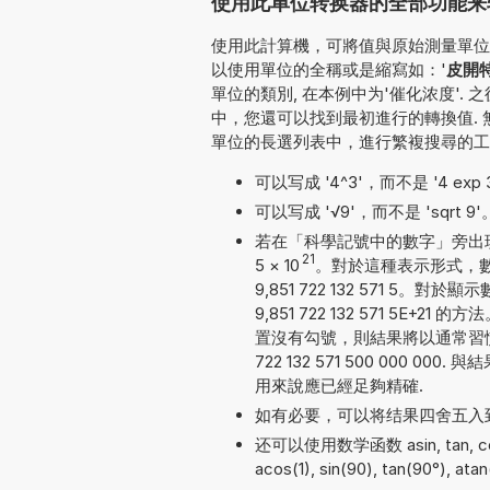
使用此单位转换器的全部功能来转换
使用此計算機，可將值與原始測量單位一并
以使用單位的全稱或是縮寫如：'
皮開特
單位的類別, 在本例中为'催化浓度'
中，您還可以找到最初進行的轉換值.
單位的長選列表中，進行繁複搜尋的工
可以写成 '4^3'，而不是 '4 exp 3'
可以写成 '√9'，而不是 'sqrt 9'
若在「科學記號中的數字」旁出現勾號
21
5
×
10
。對於這種表示形式，數
9,851 722 132 571 
9,851 722 132 571 
置沒有勾號，則結果將以通常習慣
722 132 571 500 000
用來說應已經足夠精確.
如有必要，可以将结果四舍五入
还可以使用数学函数 asin, tan, cos, 
acos(1), sin(90), tan(90°), atan