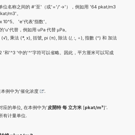
间的 #'至'（或'='/'->'），例如用 '64 pkat/m3
nkat/m3'。
x 10^5。 'e'代表'指数'。
'u'代替，例如用 uPa 代替 µPa。
法 (*, x), 括號, pi (π), 除法 (/, :, ÷), 指數 (^) 和 加法
'^2 '和'^3 '中的'^'字符可以省略。因此，平方厘米可以写成
在本例中为'
催化浓度
'.
应的单位, 在本例中为'
皮開特 每 立方米
[
pkat/m³
]'.
所有计量单位.