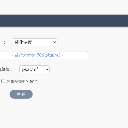
别︰
初单位：
科學記號中的數字