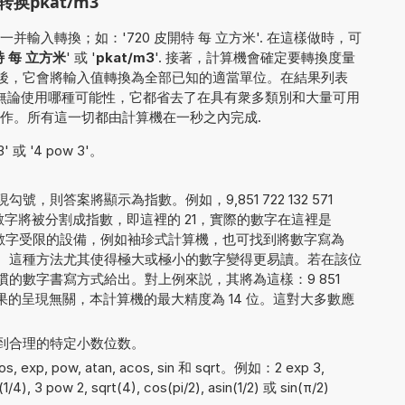
pkat/m3
輸入轉換；如：'720 皮開特 每 立方米'. 在這樣做時，可
 每 立方米
' 或 '
pkat/m3
'. 接著，計算機會確定要轉換度量
. 之後，它會將輸入值轉換為全部已知的適當單位。在結果列表
 無論使用哪種可能性，它都省去了在具有衆多類別和大量可用
作。所有這一切都由計算機在一秒之內完成.
 或 '4 pow 3'。
。
，則答案將顯示為指數。例如，9,851 722 132 571
字將被分割成指數，即這裡的 21，實際的數字在這裡是
5。對於顯示數字受限的設備，例如袖珍式計算機，也可找到將數字寫為
5E+21 的方法。這種方法尤其使得極大或極小的數字變得更易讀。若在該位
的數字書寫方式給出。對上例來説，其將為這樣：9 851
 000. 與結果的呈現無關，本計算機的最大精度為 14 位。這對大多數應
到合理的特定小数位数。
exp, pow, atan, acos, sin 和 sqrt。例如：2 exp 3,
(1/4), 3 pow 2, sqrt(4), cos(pi/2), asin(1/2) 或 sin(π/2)