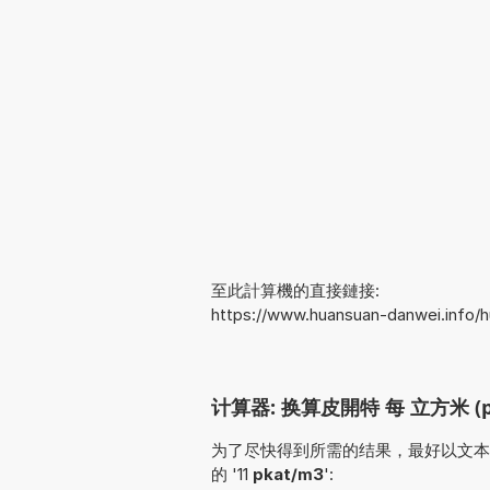
至此計算機的直接鏈接:
https://www.huansuan-danwei.info
计算器: 换算皮開特 每 立方米 (pk
为了尽快得到所需的结果，最好以文本形式输入
的 '11
pkat/m3
':