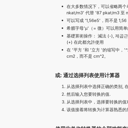
在大多数情况下，可以省略两个单位名称之
nkat/m3' 代替 '87 pkat/m3 至 
可以写成 '1,56e5'，而不是 1,56 
希腊字母'µ'（= 微）可以用简单的
基礎算術操作： 減法 (-), 제곱근 (√), 乘
(+) 在此都允許使用
在 '平方 '和 '立方 '的缩写中，
cm2，而不是 cm^2。
或: 通过选择列表使用计算器
从选择列表中选择正确的类别, 
然后输入您要转换的值.
从选择列表中，选择要转换的值对
该值接着将转换为计算器熟悉的