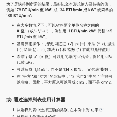
为了尽快得到所需的结果，最好以文本形式输入要转换的值，
例如 '78
BTU/min 至 kW
' 或 '34
BTU/min 成 kW
' 或简单的
'89
BTU/min
':
在大多数情况下，可以省略两个单位名称之间的
#'至'（或'='/'->'），例如用 '1
BTU/min kW
' 代替 '45
BTU/min 至 kW'。
基礎算術操作： 括號, 제곱근 (√), pi (π), 乘法 (*, x), 減法
(-), 除法 (/, :, ÷), 加法 (+) 和 指數 (^) 在此都允許使用
希腊字母'µ'（= 微）可以用简单的'u'代替，例如用 uPa
代替 µPa。
可以写成 '1,14e5'，而不是 1,14 x 10^5。 'e'代表'指数'。
在 '平方 '和 '立方 '的缩写中，'^2 '和'^3 '中的'^'字符可
以省略。因此，平方厘米可以写成 cm2，而不是 cm^2。
或: 通过选择列表使用计算器
从选择列表中选择正确的类别, 在本例中为'
功率
'.
然后输入您要转换的值.