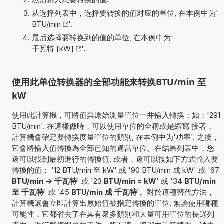
从选择列表中，选择要转换的值对应的单位, 在本例中为'
BTU/min
'.
最后选择要转换到的值的单位, 在本例中为'
千瓦特 [kW]
'.
使用此单位转换器的全部功能来转换BTU/min 至
kW
使用此計算機，可將值與原始測量單位一并輸入轉換；如：'291
BTU/min'. 在這樣做時，可以使用單位的全稱或是縮寫 接著，
計算機會確定要轉換度量單位的類別, 在本例中为'功率'. 之後，
它會將輸入值轉換為全部已知的適當單位。在結果列表中，您
還可以找到最初進行的轉換值. 或者，還可以按如下方式輸入要
轉換的值： '12 BTU/min 至 kW' 或 '90 BTU/min 成 kW' 或 '67
BTU/min -> 千瓦特
' 或 '23
BTU/min = kW
' 或 '34
BTU/min
至 千瓦特
' 或 '45
BTU/min 成 千瓦特
'。對於這種替代方法，
計算機還會立即計算出原始值被指定轉換的單位. 無論使用哪種
可能性，它都省去了在具有衆多類別和大量可用單位的長選列