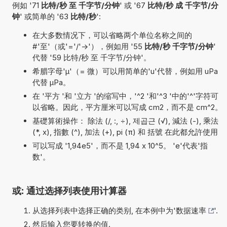
例如 '71
比特/秒 至 千字节/分钟
' 或 '67
比特/秒 成 千字节/分
钟
' 或简单的 '63
比特/秒
':
在大多数情况下，可以省略两个单位名称之间的
#'至'（或'='/'->'），例如用 '55
比特/秒 千字节/分钟
'
代替 '59 比特/秒 至 千字节/分钟'。
希腊字母'µ'（= 微）可以用简单的'u'代替，例如用 uPa
代替 µPa。
在 '平方 '和 '立方 '的缩写中，'^2 '和'^3 '中的'^'字符可
以省略。因此，平方厘米可以写成 cm2，而不是 cm^2。
基礎算術操作： 除法 (/, :, ÷), 제곱근 (√), 減法 (-), 乘法
(*, x), 指數 (^), 加法 (+), pi (π) 和 括號 在此都允許使用
可以写成 '1,94e5'，而不是 1,94 x 10^5。 'e'代表'指
数'。
或: 通过选择列表使用计算器
从选择列表中选择正确的类别, 在本例中为'
数据速率
'.
然后输入您要转换的值.