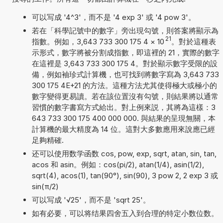
可以写成 '4^3'，而不是 '4 exp 3' 或 '4 pow 3'。
若在「科學記號中的數字」旁出現勾號，則答案將顯示為
21
指數。例如，3,643 733 300 175 4
×
10
。對於這種表
示形式，數字將被分割成指數，即這裡的 21，實際的數字
在這裡是 3,643 733 300 175 4。對於顯示數字受限的設
備，例如袖珍式計算機，也可找到將數字寫為 3,643 733
300 175 4E+21 的方法。這種方法尤其使得極大或極小的
數字變得更易讀。若在該位置沒有勾號，則結果將以通常
習慣的數字書寫方式給出。對上例來説，其將為這樣：3
643 733 300 175 400 000 000. 與結果的呈現無關，本
計算機的最大精度為 14 位。這對大多數應用來說應已經
足夠精確.
还可以使用数学函数 cos, pow, exp, sqrt, atan, sin, tan,
acos 和 asin。例如：cos(pi/2), atan(1/4), asin(1/2),
sqrt(4), acos(1), tan(90°), sin(90), 3 pow 2, 2 exp 3 或
sin(π/2)
可以写成 '√25'，而不是 'sqrt 25'。
如有必要，可以将结果四舍五入到合理的特定小数位数。