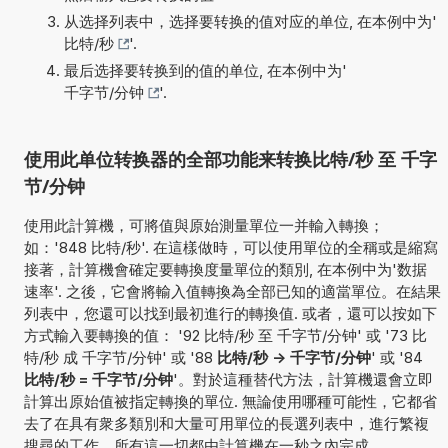
从选择列表中，选择要转换的值对应的单位, 在本例中为'
比特/秒
'.
最后选择要转换到的值的单位, 在本例中为'
千字节/分钟
'.
使用此单位转换器的全部功能来转换比特/秒 至 千字
节/分钟
使用此計算機，可將值與原始測量單位一并輸入轉換；
如：'848 比特/秒'. 在這樣做時，可以使用單位的全稱或是縮寫
接著，計算機會確定要轉換度量單位的類別, 在本例中为'数据
速率'. 之後，它會將輸入值轉換為全部已知的適當單位。在結果
列表中，您還可以找到最初進行的轉換值. 或者，還可以按如下
方式輸入要轉換的值： '92 比特/秒 至 千字节/分钟' 或 '73 比
特/秒 成 千字节/分钟' 或 '88
比特/秒 -> 千字节/分钟
' 或 '84
比特/秒 = 千字节/分钟
'。對於這種替代方法，計算機還會立即
計算出原始值被指定轉換的單位. 無論使用哪種可能性，它都省
去了在具有衆多類別和大量可用單位的長選列表中，進行繁複
搜尋的工作。所有這一切都由計算機在一秒之內完成.