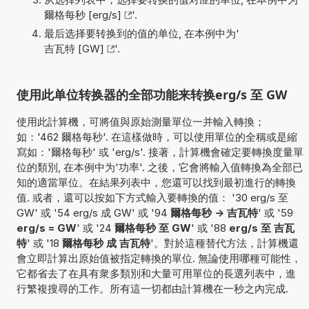
爾格每秒 [erg/s]
'.
最后选择要转换到的值的单位, 在本例中为'
吉瓦特 [GW]
'.
使用此单位转换器的全部功能来转换erg/s 至 GW
使用此計算機，可將值與原始測量單位一并輸入轉換；
如：'462 爾格每秒'. 在這樣做時，可以使用單位的全稱或是縮
寫如：'爾格每秒' 或 'erg/s'. 接著，計算機會確定要轉換度量單
位的類別, 在本例中为'功率'. 之後，它會將輸入值轉換為全部已
知的適當單位。在結果列表中，您還可以找到最初進行的轉換
值. 或者，還可以按如下方式輸入要轉換的值： '30 erg/s 至
GW' 或 '54 erg/s 成 GW' 或 '94
爾格每秒 -> 吉瓦特
' 或 '59
erg/s = GW
' 或 '24
爾格每秒 至 GW
' 或 '88
erg/s 至 吉瓦
特
' 或 '18
爾格每秒 成 吉瓦特
'。對於這種替代方法，計算機還
會立即計算出原始值被指定轉換的單位. 無論使用哪種可能性，
它都省去了在具有衆多類別和大量可用單位的長選列表中，進
行繁複搜尋的工作。所有這一切都由計算機在一秒之內完成.