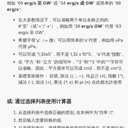
例如 '69
erg/s 至 GW
' 或 '34
erg/s 成 GW
' 或简单的 '98
erg/s
':
在大多数情况下，可以省略两个单位名称之间的
#'至'（或'='/'->'），例如用 '28
erg/s GW
' 代替 '63
erg/s 至 GW'。
希腊字母'µ'（= 微）可以用简单的'u'代替，例如用 uPa
代替 µPa。
可以写成 '1,32e5'，而不是 1,32 x 10^5。 'e'代表'指数'。
在 '平方 '和 '立方 '的缩写中，'^2 '和'^3 '中的'^'字符可
以省略。因此，平方厘米可以写成 cm2，而不是 cm^2。
基礎算術操作： 括號, 除法 (/, :, ÷), 제곱근 (√), 指數 (^),
減法 (-), 加法 (+), 乘法 (*, x) 和 pi (π) 在此都允許使用
或: 通过选择列表使用计算器
从选择列表中选择正确的类别, 在本例中为'
功率
'.
然后输入您要转换的值.
从选择列表中，选择要转换的值对应的单位, 在本例中为'