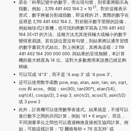
若在「科學記號中的數字」旁出現勾號，則答案將顯示為
21
指數。例如，2,119 481 462 194 2
×
10
。對於這種表示
形式，數字將被分割成指數，即這裡的 21，實際的數字在
這裡是 2,119 481 462 194 2。對於顯示數字受限的設備，
例如袖珍式計算機，也可找到將數字寫為 2,119 481 462
194 2E+21 的方法。這種方法尤其使得極大或極小的數字
變得更易讀。若在該位置沒有勾號，則結果將以通常習慣
的數字書寫方式給出。對上例來説，其將為這樣：2 119
481 462 194 200 000 000. 與結果的呈現無關，本計算
機的最大精度為 14 位。這對大多數應用來說應已經足夠
精確.
可以写成 '4^3'，而不是 '4 exp 3' 或 '4 pow 3'。
还可以使用数学函数 pow, exp, atan, asin, tan, sin, sqrt,
cos 和 acos。例如：sin(90), tan(90°), atan(1/4),
sqrt(4), cos(pi/2), 2 exp 3, sin(π/2), acos(1), asin(1/2)
或 3 pow 2
此外，計算機可以使用數學表達式。結果就是，不僅可以
進行數字之間的共同計算，例如 '41 * 6 erg/s'。而且，
不同測量單位之間也可以透過轉換直接相互協同計算。例
如，可能這樣計算：'12 爾格每秒 + 76 吉瓦特' 或