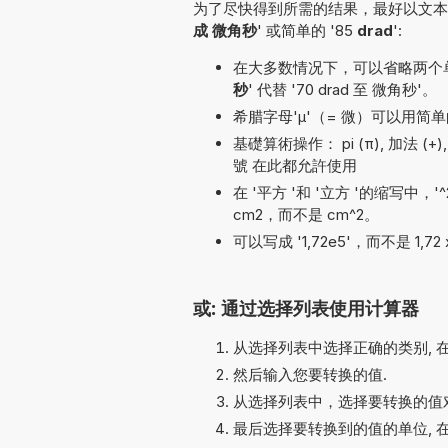
为了尽快得到所需的结果，最好以文本形
成 微角秒
' 或简单的 '85
drad
':
在大多数情况下，可以省略两个单位名
秒
' 代替 '70 drad 至 微角秒'。
希腊字母'µ'（= 微）可以用简单的
基礎算術操作： pi (π), 加法 (+), 除法
號 在此都允許使用
在 '平方 '和 '立方 '的缩写中，
cm2，而不是 cm^2。
可以写成 '1,72e5'，而不是 1,72 
或: 通过选择列表使用计算器
从选择列表中选择正确的类别, 
然后输入您要转换的值.
从选择列表中，选择要转换的值对
最后选择要转换到的值的单位, 