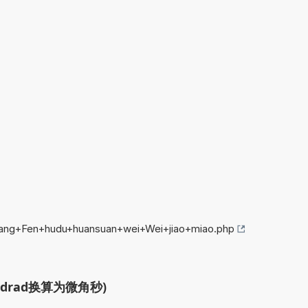
jiang+Fen+hudu+huansuan+wei+Wei+jiao+miao.php
drad换算为微角秒)