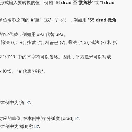
式输入要转换的值，例如 '16
drad 至 微角秒
' 或 '1
drad
称之间的 #'至'（或'='/'->'），例如用 '55
drad 微角
'u'代替，例如用 uPa 代替 µPa。
 (/, :, ÷), 指數 (^), 제곱근 (√), 乘法 (*, x), 減法 (-) 和 括
'^2 '和'^3 '中的'^'字符可以省略。因此，平方厘米可以写成
x 10^5。 'e'代表'指数'。
在本例中为'
角
'.
应的单位, 在本例中为'
分弧度 [drad]
'.
在本例中为'
微角秒
'.