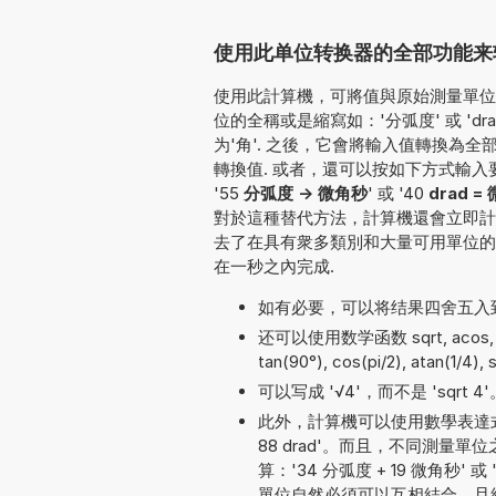
使用此单位转换器的全部功能来转换
使用此計算機，可將值與原始測量單位一
位的全稱或是縮寫如：'分弧度' 或 'd
为'角'. 之後，它會將輸入值轉換為
轉換值. 或者，還可以按如下方式輸入要轉換的值
'55
分弧度 -> 微角秒
' 或 '40
drad =
對於這種替代方法，計算機還會立即計
去了在具有衆多類別和大量可用單位的
在一秒之內完成.
如有必要，可以将结果四舍五入
还可以使用数学函数 sqrt, acos, cos,
tan(90°), cos(pi/2), atan(1/4), 
可以写成 '√4'，而不是 'sqrt 4'
此外，計算機可以使用數學表達式
88 drad'。而且，不同測
算：'34 分弧度 + 19 微角秒' 或
單位自然必須可以互相結合，且