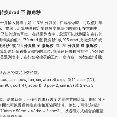
drad 至 微角秒
并輸入轉換；如：'376 分弧度'. 在這樣做時，可以使用單
rad'. 接著，計算機會確定要轉換度量單位的類別, 在本例中
全部已知的適當單位。在結果列表中，您還可以找到最初進行的
： '70 drad 至 微角秒' 或 '95 drad 成 微角秒' 或
 微角秒
' 或 '25
分弧度 至 微角秒
' 或 '79
分弧度 成 微角秒
'。
算出原始值被指定轉換的單位. 無論使用哪種可能性，它都省
長選列表中，進行繁複搜尋的工作。所有這一切都由計算機
到合理的特定小数位数。
 asin, pow, tan, sin, atan 和 exp。例如：asin(1/2),
sin(90), sqrt(4), acos(1), 3 pow 2, sin(π/2) 或 2 exp 3
。
。結果就是，不僅可以進行數字之間的共同計算，例如 '4 *
量單位之間也可以透過轉換直接相互協同計算。例如，可能這樣計
 '73mm x 58cm x 43dm = ? cm^3'。以這種方式組合的度量
組合要有意義.