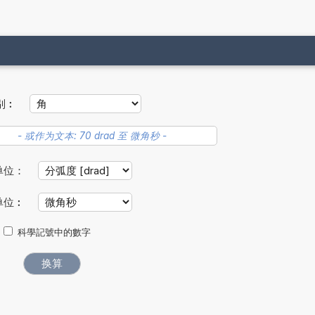
别︰
单位：
单位︰
科學記號中的數字