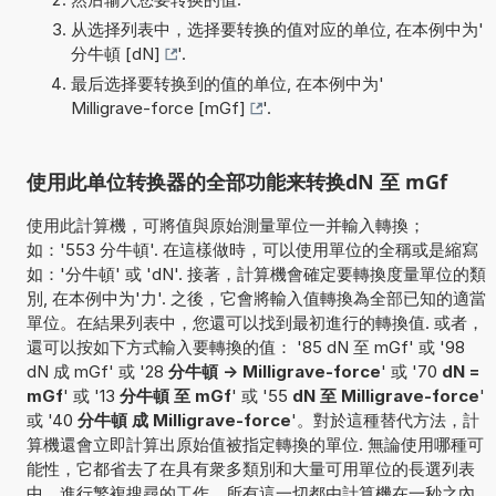
从选择列表中，选择要转换的值对应的单位, 在本例中为'
分牛頓 [dN]
'.
最后选择要转换到的值的单位, 在本例中为'
Milligrave-force [mGf]
'.
使用此单位转换器的全部功能来转换dN 至 mGf
使用此計算機，可將值與原始測量單位一并輸入轉換；
如：'553 分牛頓'. 在這樣做時，可以使用單位的全稱或是縮寫
如：'分牛頓' 或 'dN'. 接著，計算機會確定要轉換度量單位的類
別, 在本例中为'力'. 之後，它會將輸入值轉換為全部已知的適當
單位。在結果列表中，您還可以找到最初進行的轉換值. 或者，
還可以按如下方式輸入要轉換的值： '85 dN 至 mGf' 或 '98
dN 成 mGf' 或 '28
分牛頓 -> Milligrave-force
' 或 '70
dN =
mGf
' 或 '13
分牛頓 至 mGf
' 或 '55
dN 至 Milligrave-force
'
或 '40
分牛頓 成 Milligrave-force
'。對於這種替代方法，計
算機還會立即計算出原始值被指定轉換的單位. 無論使用哪種可
能性，它都省去了在具有衆多類別和大量可用單位的長選列表
中，進行繁複搜尋的工作。所有這一切都由計算機在一秒之內