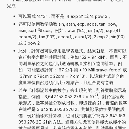
完成.
可以写成 '4^3'，而不是 '4 exp 3' 或 '4 pow 3'。
还可以使用数学函数 sin, atan, exp, acos, tan, pow,
asin, sqrt 和 cos。例如：atan(1/4), sin(π/2), sqrt(4),
cos(pi/2), tan(90°), acos(1), asin(1/2), 2 exp 3, sin(90)
或 3 pow 2
此外，計算機可以使用數學表達式。結果就是，不僅可以
進行數字之間的共同計算，例如 '52 * 94 dN'。而且，不
同測量單位之間也可以透過轉換直接相互協同計算。例
如，可能這樣計算：'67 分牛頓 + 10 Milligrave-force' 或
'37mm x 79cm x 22dm = ? cm^3'。以這種方式組合的
度量單位自然必須可以互相結合，且組合要有意義.
若在「科學記號中的數字」旁出現勾號，則答案將顯示為
21
指數。例如，3,642 153 053 276 2
×
10
。對於這種表
示形式，數字將被分割成指數，即這裡的 21，實際的數字
在這裡是 3,642 153 053 276 2。對於顯示數字受限的設
備，例如袖珍式計算機，也可找到將數字寫為 3,642 153
053 276 2E+21 的方法。這種方法尤其使得極大或極小的
數字變得更易讀。若在該位置沒有勾號，則結果將以通常