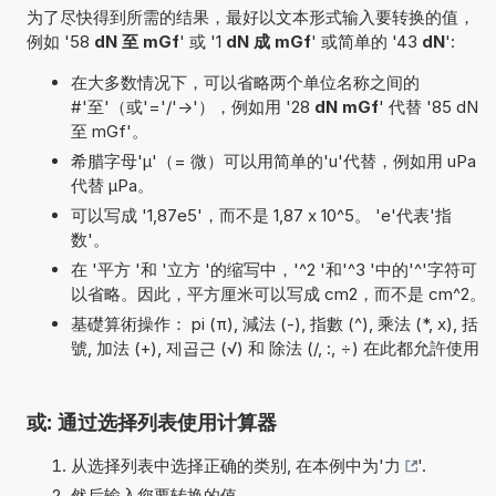
为了尽快得到所需的结果，最好以文本形式输入要转换的值，
例如 '58
dN 至 mGf
' 或 '1
dN 成 mGf
' 或简单的 '43
dN
':
在大多数情况下，可以省略两个单位名称之间的
#'至'（或'='/'->'），例如用 '28
dN mGf
' 代替 '85 dN
至 mGf'。
希腊字母'µ'（= 微）可以用简单的'u'代替，例如用 uPa
代替 µPa。
可以写成 '1,87e5'，而不是 1,87 x 10^5。 'e'代表'指
数'。
在 '平方 '和 '立方 '的缩写中，'^2 '和'^3 '中的'^'字符可
以省略。因此，平方厘米可以写成 cm2，而不是 cm^2。
基礎算術操作： pi (π), 減法 (-), 指數 (^), 乘法 (*, x), 括
號, 加法 (+), 제곱근 (√) 和 除法 (/, :, ÷) 在此都允許使用
或: 通过选择列表使用计算器
从选择列表中选择正确的类别, 在本例中为'
力
'.
然后输入您要转换的值.