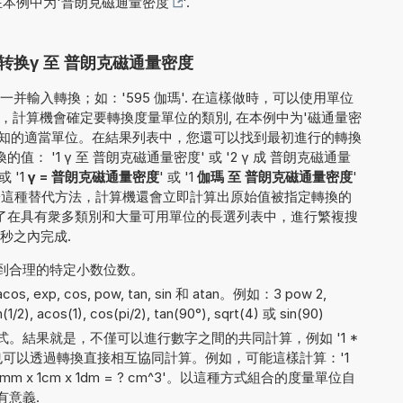
在本例中为'
普朗克磁通量密度
'.
换γ 至 普朗克磁通量密度
并輸入轉換；如：'595 伽瑪'. 在這樣做時，可以使用單位
 接著，計算機會確定要轉換度量單位的類別, 在本例中为'磁通量密
部已知的適當單位。在結果列表中，您還可以找到最初進行的轉換
： '1 γ 至 普朗克磁通量密度' 或 '2 γ 成 普朗克磁通量
 或 '1
γ = 普朗克磁通量密度
' 或 '1
伽瑪 至 普朗克磁通量密度
'
於這種替代方法，計算機還會立即計算出原始值被指定轉換的
去了在具有衆多類別和大量可用單位的長選列表中，進行繁複搜
秒之內完成.
到合理的特定小数位数。
, exp, cos, pow, tan, sin 和 atan。例如：3 pow 2,
in(1/2), acos(1), cos(pi/2), tan(90°), sqrt(4) 或 sin(90)
。結果就是，不僅可以進行數字之間的共同計算，例如 '1 *
間也可以透過轉換直接相互協同計算。例如，可能這樣計算：'1
1mm x 1cm x 1dm = ? cm^3'。以這種方式組合的度量單位自
有意義.