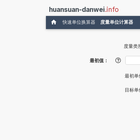
huansuan-danwei
.info
快速单位换算器
度量单位计算器
度量类
最初值：
?
最初单
目标单