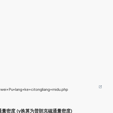
wei+Pu+lang+ke+citongliang+midu.php
量密度 (γ换算为普朗克磁通量密度)