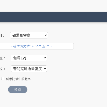
别︰
位：
位︰
科學記號中的數字