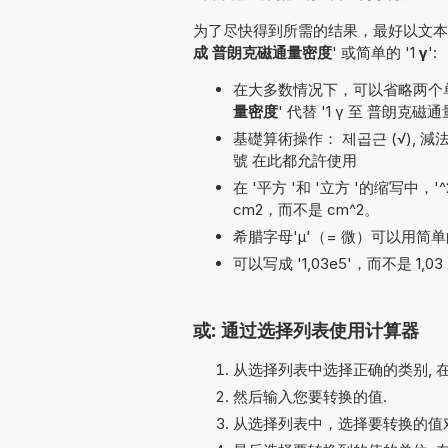
为了尽快得到所需的结果，最好以文本形
成 普朗克磁通量密度
' 或简单的 '1
γ
':
在大多数情况下，可以省略两个单位名
量密度
' 代替 '1 γ 至 普朗克磁
基礎算術操作： 제곱근 (√), 減法 (-), 乘
號 在此都允許使用
在 '平方 '和 '立方 '的缩写中，
cm2，而不是 cm^2。
希腊字母'µ'（= 微）可以用简单的
可以写成 '1,03e5'，而不是 1,03 
或: 通过选择列表使用计算器
从选择列表中选择正确的类别, 
然后输入您要转换的值.
从选择列表中，选择要转换的值对