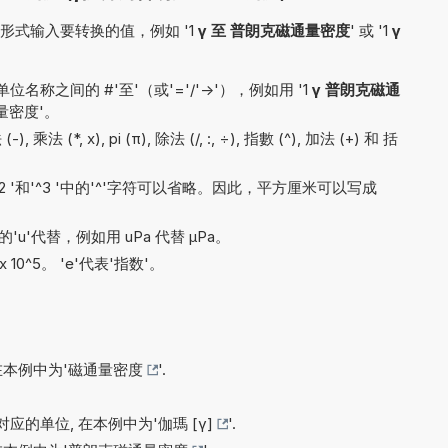
式输入要转换的值，例如 '1
γ 至 普朗克磁通量密度
' 或 '1
γ
称之间的 #'至'（或'='/'->'），例如用 '1
γ 普朗克磁通
通量密度'。
法 (*, x), pi (π), 除法 (/, :, ÷), 指數 (^), 加法 (+) 和 括
'^2 '和'^3 '中的'^'字符可以省略。因此，平方厘米可以写成
'u'代替，例如用 uPa 代替 µPa。
x 10^5。 'e'代表'指数'。
在本例中为'
磁通量密度
'.
应的单位, 在本例中为'
伽瑪 [γ]
'.