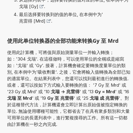
戈瑞 [Gy]
'.
最后选择要转换到的值的单位, 在本例中为'
兆雷得 [Mrd]
'.
使用此单位转换器的全部功能来转换Gy 至 Mrd
使用此計算機，可將值與原始測量單位一并輸入轉換；
如：'304 戈瑞'. 在這樣做時，可以使用單位的全稱或是縮寫
如：'戈瑞' 或 'Gy'. 接著，計算機會確定要轉換度量單位的類
別, 在本例中为'吸收劑量'. 之後，它會將輸入值轉換為全部已知
的適當單位。在結果列表中，您還可以找到最初進行的轉換值.
或者，還可以按如下方式輸入要轉換的值： '7 Gy 至 Mrd' 或
'23 Gy 成 Mrd' 或 '10
戈瑞 -> 兆雷得
' 或 '13
Gy = Mrd
' 或 '16
戈瑞 至 Mrd
' 或 '19
Gy 至 兆雷得
' 或 '25
戈瑞 成 兆雷得
'。對
於這種替代方法，計算機還會立即計算出原始值被指定轉換的
單位. 無論使用哪種可能性，它都省去了在具有衆多類別和大量
可用單位的長選列表中，進行繁複搜尋的工作。所有這一切都
由計算機在一秒之內完成.