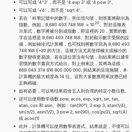
可以写成 '4^3'，而不是 '4 exp 3' 或 '4 pow 3'。
可以写成 '√4'，而不是 'sqrt 4'。
若在「科學記號中的數字」旁出現勾號，則答案將顯示為
20
指數。例如，8,680 493 748 168
×
10
。對於這種表
示形式，數字將被分割成指數，即這裡的 20，實際的數
字在這裡是 8,680 493 748 168。對於顯示數字受限的設
備，例如袖珍式計算機，也可找到將數字寫為 8,680 493
748 168 E+20 的方法。這種方法尤其使得極大或極小的
數字變得更易讀。若在該位置沒有勾號，則結果將以通常
習慣的數字書寫方式給出。對上例來説，其將為這樣：
868 049 374 816 800 000 000. 與結果的呈現無關，本
計算機的最大精度為 14 位。這對大多數應用來說應已經
足夠精確.
如有必要，可以将结果四舍五入到合理的特定小数位数。
还可以使用数学函数 pow, acos, exp, sqrt, sin, tan,
atan, cos 和 asin。例如：tan(90°), 2 exp 3, atan(1/4),
sin(π/2), asin(1/2), 3 pow 2, sin(90), cos(pi/2), sqrt(4)
或 acos(1)
此外，計算機可以使用數學表達式。結果就是，不僅可以