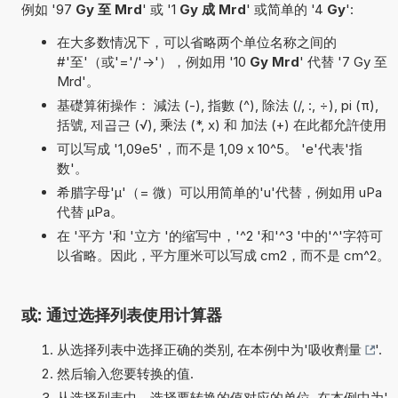
例如 '97
Gy 至 Mrd
' 或 '1
Gy 成 Mrd
' 或简单的 '4
Gy
':
在大多数情况下，可以省略两个单位名称之间的
#'至'（或'='/'->'），例如用 '10
Gy Mrd
' 代替 '7 Gy 至
Mrd'。
基礎算術操作： 減法 (-), 指數 (^), 除法 (/, :, ÷), pi (π),
括號, 제곱근 (√), 乘法 (*, x) 和 加法 (+) 在此都允許使用
可以写成 '1,09e5'，而不是 1,09 x 10^5。 'e'代表'指
数'。
希腊字母'µ'（= 微）可以用简单的'u'代替，例如用 uPa
代替 µPa。
在 '平方 '和 '立方 '的缩写中，'^2 '和'^3 '中的'^'字符可
以省略。因此，平方厘米可以写成 cm2，而不是 cm^2。
或: 通过选择列表使用计算器
从选择列表中选择正确的类别, 在本例中为'
吸收劑量
'.
然后输入您要转换的值.
从选择列表中，选择要转换的值对应的单位, 在本例中为'