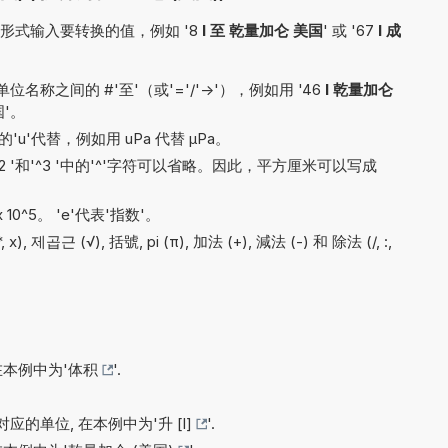
形式输入要转换的值，例如 '8
l 至 乾量加仑 美国
' 或 '67
l 成
称之间的 #'至'（或'='/'->'），例如用 '46
l 乾量加仑
国'。
'u'代替，例如用 uPa 代替 µPa。
'^2 '和'^3 '中的'^'字符可以省略。因此，平方厘米可以写成
x 10^5。 'e'代表'指数'。
 제곱근 (√), 括號, pi (π), 加法 (+), 減法 (-) 和 除法 (/, :,
在本例中为'
体积
'.
应的单位, 在本例中为'
升 [l]
'.