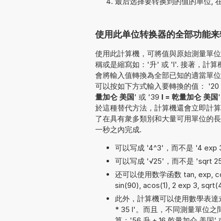
最后选择要转换到的值的单位, 
使用此单位转换器的全部功能来转
使用此計算機，可將值與原始測量單位一并
稱或是縮寫如：'升' 或 'l'. 接著，
會將輸入值轉換為全部已知的適當單位
可以按如下方式輸入要轉換的值： '20 l 至 
量加仑 美国
' 或 '39
l = 乾量加仑 美国
於這種替代方法，計算機還會立即計算
了在具有衆多類別和大量可用單位的長
一秒之內完成.
可以写成 '4^3'，而不是 '4 exp 3'
可以写成 '√25'，而不是 'sqrt 2
还可以使用数学函数 tan, exp, cos, a
sin(90), acos(1), 2 exp 3, sqrt(
此外，計算機可以使用數學表達式
* 35 l'。而且，不同測量
算：'56 升 + 16 乾量加仑 美国' 