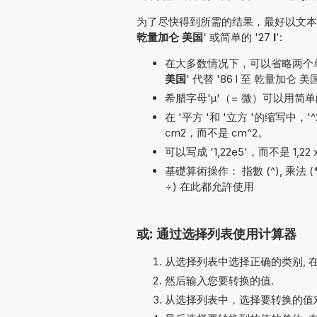
为了尽快得到所需的结果，最好以文本
乾量加仑 美国
' 或简单的 '27
l
':
在大多数情况下，可以省略两个单位名
美国
' 代替 '86 l 至 乾量加仑 美
希腊字母'µ'（= 微）可以用简单的
在 '平方 '和 '立方 '的缩写中，
cm2，而不是 cm^2。
可以写成 '1,22e5'，而不是 1,22 
基礎算術操作： 指數 (^), 乘法 (*, x),
÷) 在此都允許使用
或: 通过选择列表使用计算器
从选择列表中选择正确的类别, 
然后输入您要转换的值.
从选择列表中，选择要转换的值对