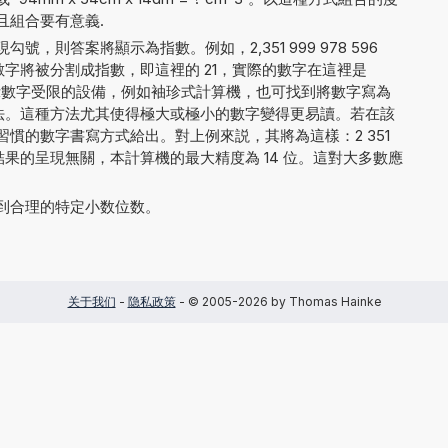
且組合要有意義.
，則答案將顯示為指數。例如，2,351 999 978 596
字將被分割成指數，即這裡的 21，實際的數字在這裡是
 8。對於顯示數字受限的設備，例如袖珍式計算機，也可找到將數字寫為
8E+21 的方法。這種方法尤其使得極大或極小的數字變得更易讀。若在該
慣的數字書寫方式給出。對上例來説，其將為這樣：2 351
 000. 與結果的呈現無關，本計算機的最大精度為 14 位。這對大多數應
到合理的特定小数位数。
关于我们
-
隐私政策
- © 2005-2026 by Thomas Hainke