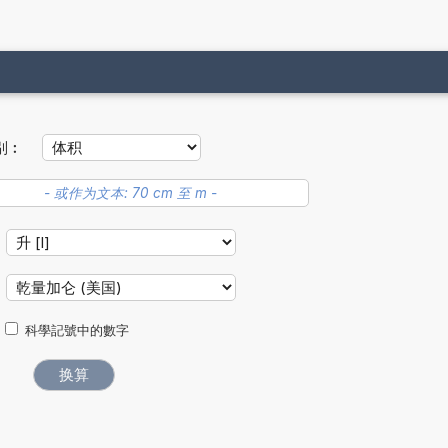
别︰
科學記號中的數字