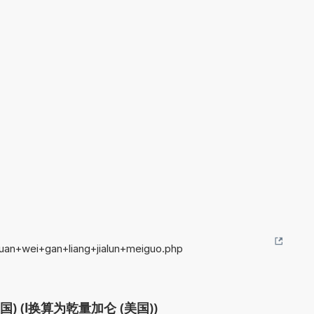
uan+wei+gan+liang+jialun+meiguo.php
) (l换算为乾量加仑 (美国))