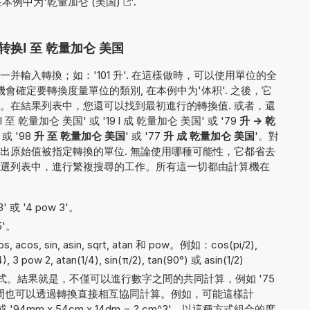
在本例中为'
乾量加仑 (美国)
'.
换l 至 乾量加仑 美国
輸入轉換；如：'101 升'. 在這樣做時，可以使用單位的全
計算機會確定要轉換度量單位的類別, 在本例中为'体积'. 之後，它
。在結果列表中，您還可以找到最初進行的轉換值. 或者，還
乾量加仑 美国' 或 '19 l 成 乾量加仑 美国' 或 '79
升 -> 乾
' 或 '98
升 至 乾量加仑 美国
' 或 '77
升 成 乾量加仑 美国
'。對
出原始值被指定轉換的單位. 無論使用哪種可能性，它都省去
選列表中，進行繁複搜尋的工作。所有這一切都由計算機在
 或 '4 pow 3'。
5'。
cos, sin, asin, sqrt, atan 和 pow。例如：cos(pi/2),
4), 3 pow 2, atan(1/4), sin(π/2), tan(90°) 或 asin(1/2)
。結果就是，不僅可以進行數字之間的共同計算，例如 '75
單位之間也可以透過轉換直接相互協同計算。例如，可能這樣計
或 '94mm x 54cm x 14dm = ? cm^3'。以這種方式組合的度