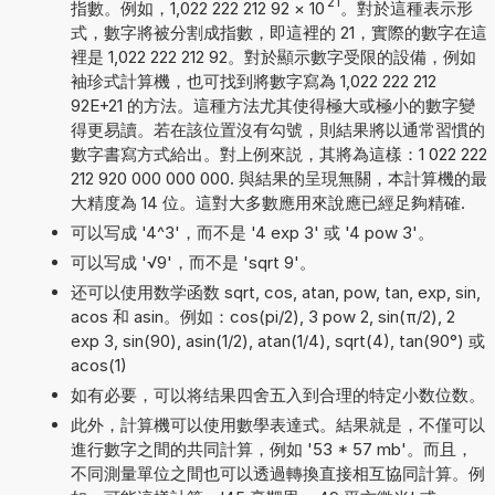
21
指數。例如，1,022 222 212 92
×
10
。對於這種表示形
式，數字將被分割成指數，即這裡的 21，實際的數字在這
裡是 1,022 222 212 92。對於顯示數字受限的設備，例如
袖珍式計算機，也可找到將數字寫為 1,022 222 212
92E+21 的方法。這種方法尤其使得極大或極小的數字變
得更易讀。若在該位置沒有勾號，則結果將以通常習慣的
數字書寫方式給出。對上例來説，其將為這樣：1 022 222
212 920 000 000 000. 與結果的呈現無關，本計算機的最
大精度為 14 位。這對大多數應用來說應已經足夠精確.
可以写成 '4^3'，而不是 '4 exp 3' 或 '4 pow 3'。
可以写成 '√9'，而不是 'sqrt 9'。
还可以使用数学函数 sqrt, cos, atan, pow, tan, exp, sin,
acos 和 asin。例如：cos(pi/2), 3 pow 2, sin(π/2), 2
exp 3, sin(90), asin(1/2), atan(1/4), sqrt(4), tan(90°) 或
acos(1)
如有必要，可以将结果四舍五入到合理的特定小数位数。
此外，計算機可以使用數學表達式。結果就是，不僅可以
進行數字之間的共同計算，例如 '53 * 57 mb'。而且，
不同測量單位之間也可以透過轉換直接相互協同計算。例