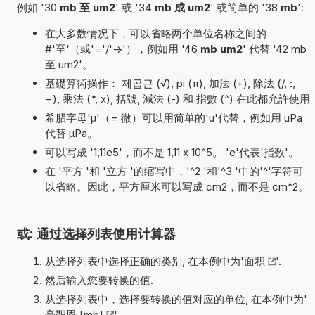
例如 '30
mb 至 um2
' 或 '34
mb 成 um2
' 或简单的 '38
mb
':
在大多数情况下，可以省略两个单位名称之间的
#'至'（或'='/'->'），例如用 '46
mb um2
' 代替 '42 mb
至 um2'。
基礎算術操作： 제곱근 (√), pi (π), 加法 (+), 除法 (/, :,
÷), 乘法 (*, x), 括號, 減法 (-) 和 指數 (^) 在此都允許使用
希腊字母'µ'（= 微）可以用简单的'u'代替，例如用 uPa
代替 µPa。
可以写成 '1,11e5'，而不是 1,11 x 10^5。 'e'代表'指数'。
在 '平方 '和 '立方 '的缩写中，'^2 '和'^3 '中的'^'字符可
以省略。因此，平方厘米可以写成 cm2，而不是 cm^2。
或: 通过选择列表使用计算器
从选择列表中选择正确的类别, 在本例中为'
面积
'.
然后输入您要转换的值.
从选择列表中，选择要转换的值对应的单位, 在本例中为'
毫靶恩 [mb]
'.