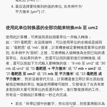
最后选择要转换到的值的单位, 在本例中为'
平方微米 [µm²]
'.
使用此单位转换器的全部功能来转换mb 至 um2
使用此計算機，可將值與原始測量單位一并輸入轉換；
如：'351 毫靶恩'. 在這樣做時，可以使用單位的全稱或是縮寫
如：'毫靶恩' 或 'mb'. 接著，計算機會確定要轉換度量單位的類
別, 在本例中为'面积'. 之後，它會將輸入值轉換為全部已知的適
當單位。在結果列表中，您還可以找到最初進行的轉換值. 或
者，還可以按如下方式輸入要轉換的值： '9 mb 至 um2' 或 '30
mb 成 um2' 或 '13
毫靶恩 -> 平方微米
' 或 '17
mb = um2
' 或
'21
毫靶恩 至 um2
' 或 '25
mb 至 平方微米
' 或 '33
毫靶恩 成
平方微米
'。對於這種替代方法，計算機還會立即計算出原始值
被指定轉換的單位. 無論使用哪種可能性，它都省去了在具有衆
多類別和大量可用單位的長選列表中，進行繁複搜尋的工作。
所有這一切都由計算機在一秒之內完成.
若在「科學記號中的數字」旁出現勾號，則答案將顯示為