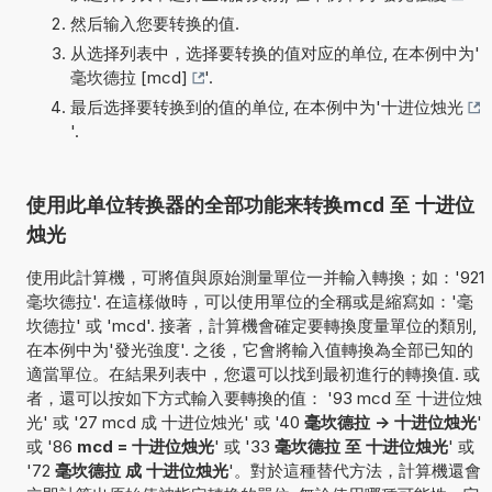
然后输入您要转换的值.
从选择列表中，选择要转换的值对应的单位, 在本例中为'
毫坎德拉 [mcd]
'.
最后选择要转换到的值的单位, 在本例中为'
十进位烛光
'.
使用此单位转换器的全部功能来转换mcd 至 十进位
烛光
使用此計算機，可將值與原始測量單位一并輸入轉換；如：'921
毫坎德拉'. 在這樣做時，可以使用單位的全稱或是縮寫如：'毫
坎德拉' 或 'mcd'. 接著，計算機會確定要轉換度量單位的類別,
在本例中为'發光強度'. 之後，它會將輸入值轉換為全部已知的
適當單位。在結果列表中，您還可以找到最初進行的轉換值. 或
者，還可以按如下方式輸入要轉換的值： '93 mcd 至 十进位烛
光' 或 '27 mcd 成 十进位烛光' 或 '40
毫坎德拉 -> 十进位烛光
'
或 '86
mcd = 十进位烛光
' 或 '33
毫坎德拉 至 十进位烛光
' 或
'72
毫坎德拉 成 十进位烛光
'。對於這種替代方法，計算機還會