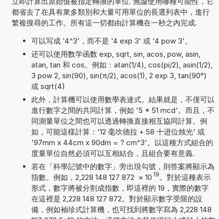
立即計算出原始值被指定轉換的單位. 無論使用哪種可能性，它
都省去了在具有衆多類別和大量可用單位的長選列表中，進行
繁複搜尋的工作。所有這一切都由計算機在一秒之內完成.
可以写成 '4^3'，而不是 '4 exp 3' 或 '4 pow 3'。
还可以使用数学函数 exp, sqrt, sin, acos, pow, asin,
atan, tan 和 cos。例如：atan(1/4), cos(pi/2), asin(1/2),
3 pow 2, sin(90), sin(π/2), acos(1), 2 exp 3, tan(90°)
或 sqrt(4)
此外，計算機可以使用數學表達式。結果就是，不僅可以
進行數字之間的共同計算，例如 '5 * 51 mcd'。而且，不
同測量單位之間也可以透過轉換直接相互協同計算。例
如，可能這樣計算：'12 毫坎德拉 + 58 十进位烛光' 或
'97mm x 44cm x 90dm = ? cm^3'。以這種方式組合的
度量單位自然必須可以互相結合，且組合要有意義.
若在「科學記號中的數字」旁出現勾號，則答案將顯示為
19
指數。例如，2,228 148 127 872
×
10
。對於這種表示
形式，數字將被分割成指數，即這裡的 19，實際的數字
在這裡是 2,228 148 127 872。對於顯示數字受限的設
備，例如袖珍式計算機，也可找到將數字寫為 2,228 148