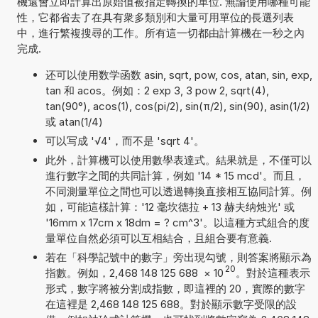
機還會立即計算出原始值被指定轉換的單位. 無論使用哪種可能
性，它都省去了在具有衆多類別和大量可用單位的長選列表
中，進行繁複搜尋的工作。所有這一切都由計算機在一秒之內
完成.
还可以使用数学函数 asin, sqrt, pow, cos, atan, sin, exp,
tan 和 acos。例如：2 exp 3, 3 pow 2, sqrt(4),
tan(90°), acos(1), cos(pi/2), sin(π/2), sin(90), asin(1/2)
或 atan(1/4)
可以写成 '√4'，而不是 'sqrt 4'。
此外，計算機可以使用數學表達式。結果就是，不僅可以
進行數字之間的共同計算，例如 '14 * 15 mcd'。而且，
不同測量單位之間也可以透過轉換直接相互協同計算。例
如，可能這樣計算：'12 毫坎德拉 + 13 赫夫纳烛光' 或
'16mm x 17cm x 18dm = ? cm^3'。以這種方式組合的度
量單位自然必須可以互相結合，且組合要有意義.
若在「科學記號中的數字」旁出現勾號，則答案將顯示為
20
指數。例如，2,468 148 125 688
×
10
。對於這種表示
形式，數字將被分割成指數，即這裡的 20，實際的數字
在這裡是 2,468 148 125 688。對於顯示數字受限的設