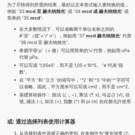
为了尽快得到所需的结果，最好以文本形式输入要转换的值，
例如 '33
mcd 至 赫夫纳烛光
' 或 '34
mcd 成 赫夫纳烛光
' 或
简单的 '35
mcd
':
在大多数情况下，可以省略两个单位名称之间的
#'至'（或'='/'->'），例如用 '37
mcd 赫夫纳烛光
' 代替
'36 mcd 至 赫夫纳烛光'。
希腊字母'µ'（= 微）可以用简单的'u'代替，例如用 uPa
代替 µPa。
可以写成 '1,05e5'，而不是 1,05 x 10^5。 'e'代表'指
数'。
在 '平方 '和 '立方 '的缩写中，'^2 '和'^3 '中的'^'字符可
以省略。因此，平方厘米可以写成 cm2，而不是 cm^2。
基礎算術操作： 除法 (/, :, ÷), 乘法 (*, x), 제곱근 (√), 括
號, 減法 (-), 加法 (+), 指數 (^) 和 pi (π) 在此都允許使用
或: 通过选择列表使用计算器
从选择列表中选择正确的类别, 在本例中为'
發光強度
'.