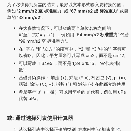
为了尽快得到所需的结果，最好以文本形式输入要转换的值，
例如 '2
mm/s2 至 标准重力
' 或 '67
mm/s2 成 标准重力
' 或简
单的 '33
mm/s2
':
在大多数情况下，可以省略两个单位名称之间的
#'至'（或'='/'->'），例如用 '64
mm/s2 标准重力
' 代替
'98 mm/s2 至 标准重力'。
在 '平方 '和 '立方 '的缩写中，'^2 '和'^3 '中的'^'字符可
以省略。因此，平方厘米可以写成 cm2，而不是 cm^2。
可以写成 '1,34e5'，而不是 1,34 x 10^5。 'e'代表'指
数'。
基礎算術操作： 加法 (+), 乘法 (*, x), 제곱근 (√), pi (π),
括號, 除法 (/, :, ÷), 指數 (^) 和 減法 (-) 在此都允許使用
希腊字母'µ'（= 微）可以用简单的'u'代替，例如用 uPa
代替 µPa。
或: 通过选择列表使用计算器
从选择列表中选择正确的类别, 在本例中为'
加速度
'.