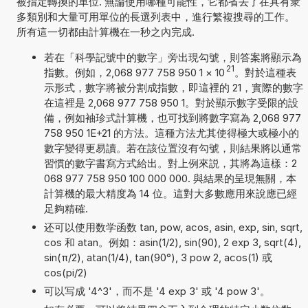
被指定轉換的單位. 無論使用哪種可能性，它都省去了在具有衆
多類別和大量可用單位的長選列表中，進行繁複搜尋的工作。
所有這一切都由計算機在一秒之內完成.
若在「科學記號中的數字」旁出現勾號，則答案將顯示為
21
指數。例如，2,068 977 758 950 1
×
10
。對於這種表
示形式，數字將被分割成指數，即這裡的 21，實際的數字
在這裡是 2,068 977 758 950 1。對於顯示數字受限的設
備，例如袖珍式計算機，也可找到將數字寫為 2,068 977
758 950 1E+21 的方法。這種方法尤其使得極大或極小的
數字變得更易讀。若在該位置沒有勾號，則結果將以通常
習慣的數字書寫方式給出。對上例來説，其將為這樣：2
068 977 758 950 100 000 000. 與結果的呈現無關，本
計算機的最大精度為 14 位。這對大多數應用來說應已經
足夠精確.
还可以使用数学函数 tan, pow, acos, asin, exp, sin, sqrt,
cos 和 atan。例如：asin(1/2), sin(90), 2 exp 3, sqrt(4),
sin(π/2), atan(1/4), tan(90°), 3 pow 2, acos(1) 或
cos(pi/2)
可以写成 '4^3'，而不是 '4 exp 3' 或 '4 pow 3'。