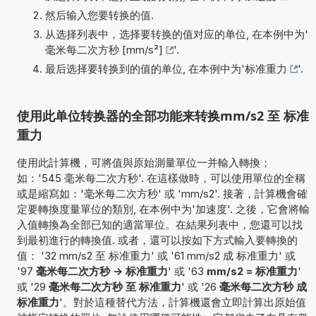
然后输入您要转换的值.
从选择列表中，选择要转换的值对应的单位, 在本例中为'
毫米每二次方秒 [mm/s²]
'.
最后选择要转换到的值的单位, 在本例中为'
标准重力
'.
使用此单位转换器的全部功能来转换mm/s2 至 标准
重力
使用此計算機，可將值與原始測量單位一并輸入轉換；
如：'545 毫米每二次方秒'. 在這樣做時，可以使用單位的全稱
或是縮寫如：'毫米每二次方秒' 或 'mm/s2'. 接著，計算機會確
定要轉換度量單位的類別, 在本例中为'加速度'. 之後，它會將輸
入值轉換為全部已知的適當單位。在結果列表中，您還可以找
到最初進行的轉換值. 或者，還可以按如下方式輸入要轉換的
值： '32 mm/s2 至 标准重力' 或 '61 mm/s2 成 标准重力' 或
'97
毫米每二次方秒 -> 标准重力
' 或 '63
mm/s2 = 标准重力
'
或 '29
毫米每二次方秒 至 标准重力
' 或 '26
毫米每二次方秒 成
标准重力
'。對於這種替代方法，計算機還會立即計算出原始值